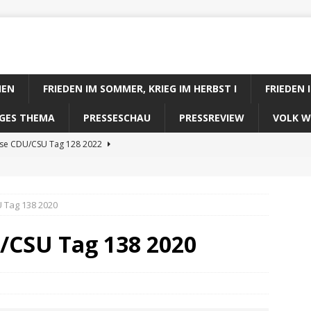
IEN
FRIEDEN IM SOMMER, KRIEG IM HERBST I
FRIEDEN 
DIGES THEMA
PRESSESCHAU
PRESSREVIEW
VOLK W
ose CDU/CSU Tag 128 2022
se SPD Tag 128 2022
ose GRÜNE Tag 128 2022
 Tag 138 2020
se FDP Tag 128 2022
/CSU Tag 138 2020
se Koalitionsrechner Tag 128 2022