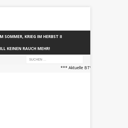
IM SOMMER, KRIEG IM HERBST II
ILL KEINEN RAUCH MEHR!
*** Aktuelle BTW21 Prognose (21.04.2