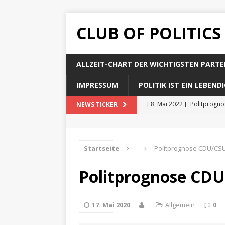
CLUB OF POLITICS
ALLZEIT-CHART DER WICHTIGSTEN PARTE
IMPRESSUM
POLITIK IST EIN LEBEN
[ 8. Mai 2022 ]
Politprogn
NEWS TICKER
[ 8. Mai 2022 ]
Politprogno
[ 8. Mai 2022 ]
Politprogn
Startseite
Politprognose CDU/CSU
[ 8. Mai 2022 ]
Politprogno
Politprognose CDU
[ 8. Mai 2022 ]
Politprogno
17. Mai 2020
Allgemein
0