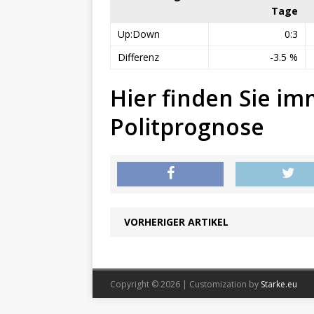
Tage
Up:Down
0:3
Differenz
-3.5 %
Hier finden Sie im
Politprognose
VORHERIGER ARTIKEL
Copyright © 2026 | Customization by
Starke.eu