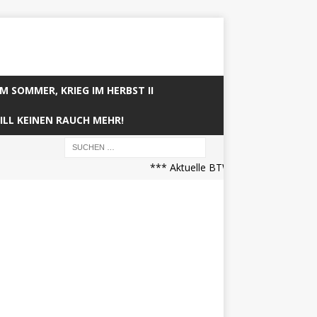
IM SOMMER, KRIEG IM HERBST II
ILL KEINEN RAUCH MEHR!
*** Aktuelle BTW21 Prognose (21.04.2