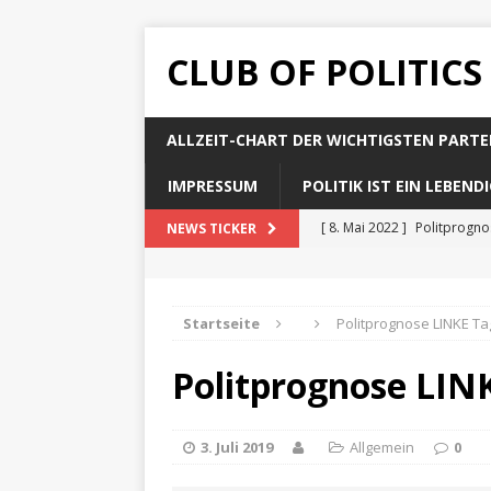
CLUB OF POLITICS
ALLZEIT-CHART DER WICHTIGSTEN PARTE
IMPRESSUM
POLITIK IST EIN LEBEN
[ 8. Mai 2022 ]
Politprogn
NEWS TICKER
[ 8. Mai 2022 ]
Politprogno
[ 8. Mai 2022 ]
Politprogn
Startseite
Politprognose LINKE Ta
[ 8. Mai 2022 ]
Politprogno
Politprognose LIN
[ 8. Mai 2022 ]
Politprogno
3. Juli 2019
Allgemein
0