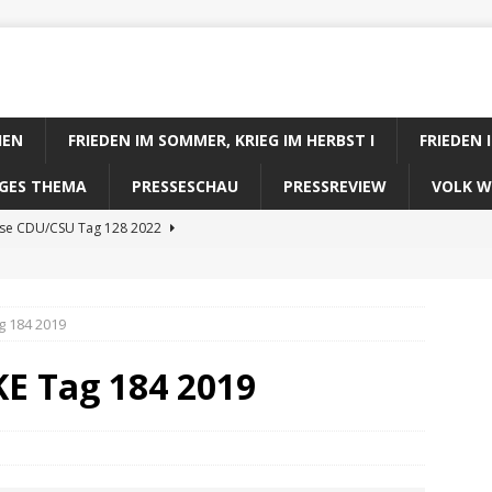
IEN
FRIEDEN IM SOMMER, KRIEG IM HERBST I
FRIEDEN 
DIGES THEMA
PRESSESCHAU
PRESSREVIEW
VOLK W
ose CDU/CSU Tag 128 2022
se SPD Tag 128 2022
ose GRÜNE Tag 128 2022
g 184 2019
se FDP Tag 128 2022
KE Tag 184 2019
se Koalitionsrechner Tag 128 2022