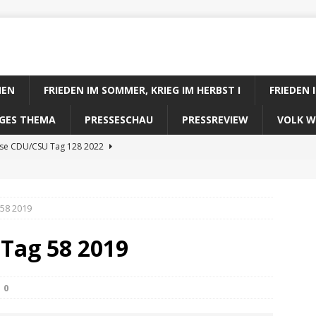
IEN
FRIEDEN IM SOMMER, KRIEG IM HERBST I
FRIEDEN 
DIGES THEMA
PRESSESCHAU
PRESSREVIEW
VOLK W
ose CDU/CSU Tag 128 2022
se SPD Tag 128 2022
ose GRÜNE Tag 128 2022
 58 2019
se FDP Tag 128 2022
 Tag 58 2019
se Koalitionsrechner Tag 128 2022
0