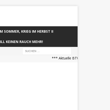
IM SOMMER, KRIEG IM HERBST II
ILL KEINEN RAUCH MEHR!
*** Aktuelle BTW21 Prognose (21.04.2