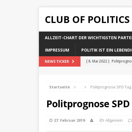
CLUB OF POLITICS
ALLZEIT-CHART DER WICHTIGSTEN PARTE
IMPRESSUM
POLITIK IST EIN LEBEN
[ 8. Mai 2022 ]
Politprogn
NEWS TICKER
[ 8. Mai 2022 ]
Politprogno
[ 8. Mai 2022 ]
Politprogn
Startseite
Politprognose SPD Tag
[ 8. Mai 2022 ]
Politprogno
Politprognose SPD
[ 8. Mai 2022 ]
Politprogno
27. Februar 2019
Allgemein