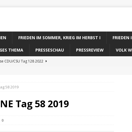
IEN
FRIEDEN IM SOMMER, KRIEG IM HERBST I
FRIEDEN 
DIGES THEMA
PRESSESCHAU
PRESSREVIEW
VOLK W
ose CDU/CSU Tag 128 2022
se SPD Tag 128 2022
ose GRÜNE Tag 128 2022
ag 58 2019
se FDP Tag 128 2022
NE Tag 58 2019
se Koalitionsrechner Tag 128 2022
0