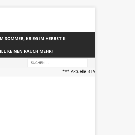
IM SOMMER, KRIEG IM HERBST II
ILL KEINEN RAUCH MEHR!
*** Aktuelle BTW21 Prognose (21.04.20