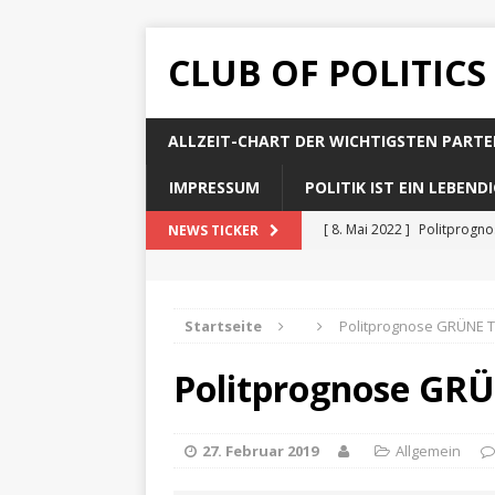
CLUB OF POLITICS
ALLZEIT-CHART DER WICHTIGSTEN PARTE
IMPRESSUM
POLITIK IST EIN LEBEN
[ 8. Mai 2022 ]
Politprogn
NEWS TICKER
[ 8. Mai 2022 ]
Politprogno
[ 8. Mai 2022 ]
Politprogn
Startseite
Politprognose GRÜNE T
[ 8. Mai 2022 ]
Politprogno
Politprognose GRÜ
[ 8. Mai 2022 ]
Politprogno
27. Februar 2019
Allgemein