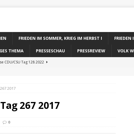
IEN
FRIEDEN IM SOMMER, KRIEG IM HERBST I
FRIEDEN 
DIGES THEMA
PRESSESCHAU
PRESSREVIEW
VOLK W
ose CDU/CSU Tag 128 2022
se SPD Tag 128 2022
ose GRÜNE Tag 128 2022
 267 2017
se FDP Tag 128 2022
 Tag 267 2017
se Koalitionsrechner Tag 128 2022
0