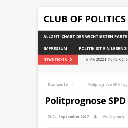
CLUB OF POLITICS
ALLZEIT-CHART DER WICHTIGSTEN PARTE
IMPRESSUM
POLITIK IST EIN LEBEN
[ 8. Mai 2022 ]
Politprogn
NEWS TICKER
[ 8. Mai 2022 ]
Politprogno
[ 8. Mai 2022 ]
Politprogn
Startseite
Politprognose SPD Tag
[ 8. Mai 2022 ]
Politprogno
Politprognose SPD
[ 8. Mai 2022 ]
Politprogno
24. September 2017
Allgemein