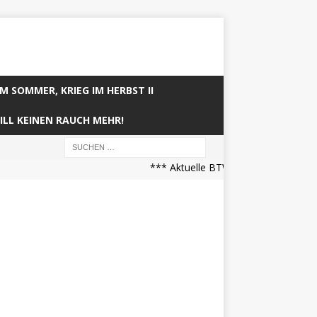
IM SOMMER, KRIEG IM HERBST II
ILL KEINEN RAUCH MEHR!
*** Aktuelle BTW21 Prognose (21.04.2