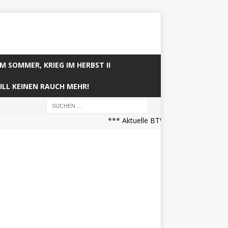
IM SOMMER, KRIEG IM HERBST II
ILL KEINEN RAUCH MEHR!
*** Aktuelle BTW21 Prognose (21.04.2