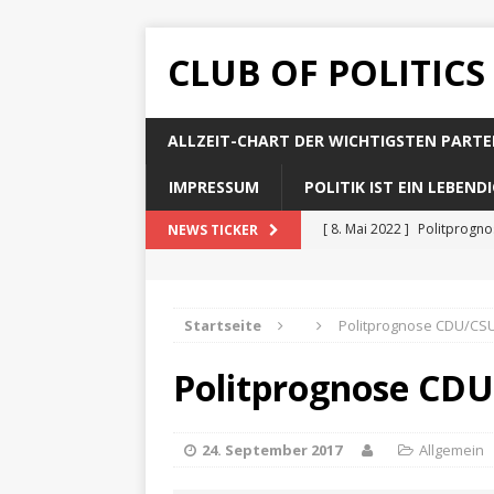
CLUB OF POLITICS
ALLZEIT-CHART DER WICHTIGSTEN PARTE
IMPRESSUM
POLITIK IST EIN LEBEN
[ 8. Mai 2022 ]
Politprogn
NEWS TICKER
[ 8. Mai 2022 ]
Politprogno
[ 8. Mai 2022 ]
Politprogn
Startseite
Politprognose CDU/CSU
[ 8. Mai 2022 ]
Politprogno
Politprognose CDU
[ 8. Mai 2022 ]
Politprogno
24. September 2017
Allgemein