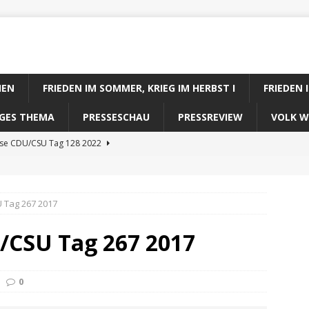
IEN
FRIEDEN IM SOMMER, KRIEG IM HERBST I
FRIEDEN 
DIGES THEMA
PRESSESCHAU
PRESSREVIEW
VOLK W
ose CDU/CSU Tag 128 2022
se SPD Tag 128 2022
ose GRÜNE Tag 128 2022
 Tag 267 2017
se FDP Tag 128 2022
/CSU Tag 267 2017
se Koalitionsrechner Tag 128 2022
0