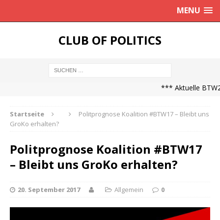
MENU
CLUB OF POLITICS
*** Aktuelle BTW21 
Startseite
Politprognose Koalition #BTW17 – Bleibt uns
GroKo erhalten?
Politprognose Koalition #BTW17
– Bleibt uns GroKo erhalten?
20. September 2017
Allgemein
0