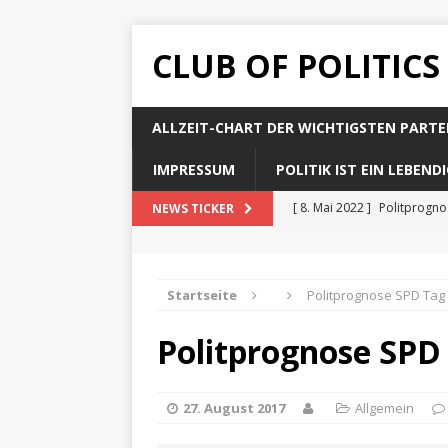
CLUB OF POLITICS
ALLZEIT-CHART DER WICHTIGSTEN PARTE
IMPRESSUM
POLITIK IST EIN LEBEN
[ 8. Mai 2022 ]
Politprogn
NEWS TICKER
[ 8. Mai 2022 ]
Politprogno
[ 8. Mai 2022 ]
Politprogn
Startseite
Politprognose SPD Tag
[ 8. Mai 2022 ]
Politprogno
Politprognose SPD
[ 8. Mai 2022 ]
Politprogno
27. August 2017
Allgemein