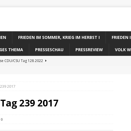
IEN
FRIEDEN IM SOMMER, KRIEG IM HERBST I
FRIEDEN 
DIGES THEMA
PRESSESCHAU
PRESSREVIEW
VOLK W
ose CDU/CSU Tag 128 2022
se SPD Tag 128 2022
ose GRÜNE Tag 128 2022
 239 2017
se FDP Tag 128 2022
 Tag 239 2017
se Koalitionsrechner Tag 128 2022
0