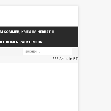
IM SOMMER, KRIEG IM HERBST II
ILL KEINEN RAUCH MEHR!
*** Aktuelle BTW21 Prognose (21.04.2