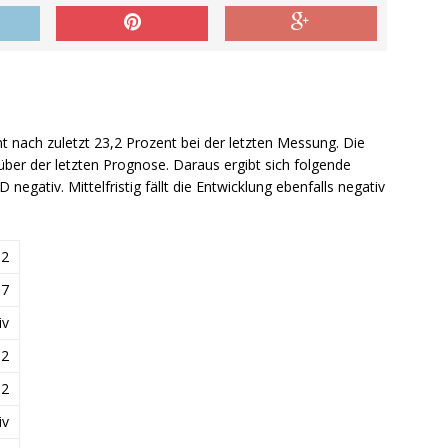
nt nach zuletzt 23,2 Prozent bei der letzten Messung. Die
über der letzten Prognose. Daraus ergibt sich folgende
D negativ. Mittelfristig fällt die Entwicklung ebenfalls negativ
.2
.7
iv
-2
-2
iv