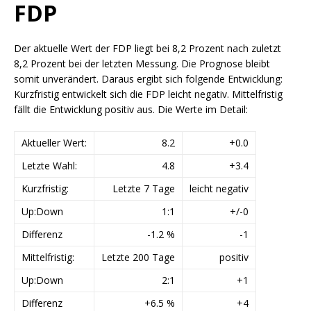
FDP
Der aktuelle Wert der FDP liegt bei 8,2 Prozent nach zuletzt
8,2 Prozent bei der letzten Messung. Die Prognose bleibt
somit unverändert. Daraus ergibt sich folgende Entwicklung:
Kurzfristig entwickelt sich die FDP leicht negativ. Mittelfristig
fällt die Entwicklung positiv aus. Die Werte im Detail:
Aktueller Wert:
8.2
+0.0
Letzte Wahl:
4.8
+3.4
Kurzfristig:
Letzte 7 Tage
leicht negativ
Up:Down
1:1
+/-0
Differenz
-1.2 %
-1
Mittelfristig:
Letzte 200 Tage
positiv
Up:Down
2:1
+1
Differenz
+6.5 %
+4