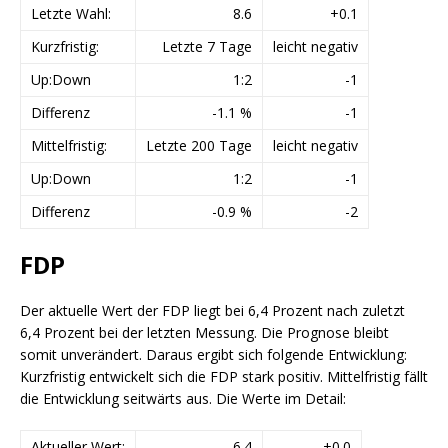
Letzte Wahl:
8.6
+0.1
Kurzfristig:
Letzte 7 Tage
leicht negativ
Up:Down
1:2
-1
Differenz
-1.1 %
-1
Mittelfristig:
Letzte 200 Tage
leicht negativ
Up:Down
1:2
-1
Differenz
-0.9 %
-2
FDP
Der aktuelle Wert der FDP liegt bei 6,4 Prozent nach zuletzt
6,4 Prozent bei der letzten Messung. Die Prognose bleibt
somit unverändert. Daraus ergibt sich folgende Entwicklung:
Kurzfristig entwickelt sich die FDP stark positiv. Mittelfristig fällt
die Entwicklung seitwärts aus. Die Werte im Detail:
Aktueller Wert:
6.4
+0.0