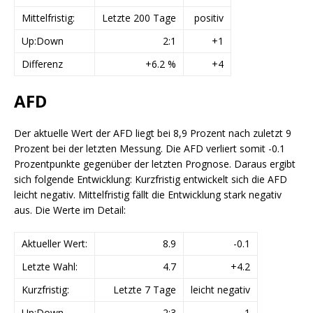
Mittelfristig:
Letzte 200 Tage
positiv
Up:Down
2:1
+1
Differenz
+6.2 %
+4
AFD
Der aktuelle Wert der AFD liegt bei 8,9 Prozent nach zuletzt 9
Prozent bei der letzten Messung. Die AFD verliert somit -0.1
Prozentpunkte gegenüber der letzten Prognose. Daraus ergibt
sich folgende Entwicklung: Kurzfristig entwickelt sich die AFD
leicht negativ. Mittelfristig fällt die Entwicklung stark negativ
aus. Die Werte im Detail:
Aktueller Wert:
8.9
-0.1
Letzte Wahl:
4.7
+4.2
Kurzfristig:
Letzte 7 Tage
leicht negativ
Up:Down
2:3
-1