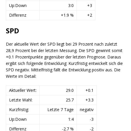
Up:Down
3:0
+3
Differenz
+1.9 %
+2
SPD
Der aktuelle Wert der SPD liegt bei 29 Prozent nach zuletzt
28,9 Prozent bei der letzten Messung. Die SPD gewinnt somit
+0.1 Prozentpunkte gegenüber der letzten Prognose. Daraus
ergibt sich folgende Entwicklung: Kurzfristig entwickelt sich die
SPD negativ. Mittelfristig fällt die Entwicklung positiv aus. Die
Werte im Detail:
Aktueller Wert:
29.0
+0.1
Letzte Wahl:
25.7
+3.3
Kurzfristig:
Letzte 7 Tage
negativ
Up:Down
1:4
-3
Differenz
-2.7 %
-2