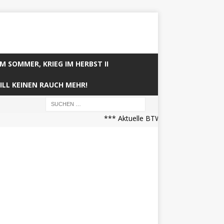
IM SOMMER, KRIEG IM HERBST II
ILL KEINEN RAUCH MEHR!
*** Aktuelle BTW21 Prognose (21.04.202