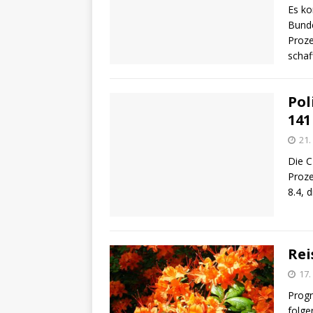
Es ko
Bunde
Proze
schaf
Pol
141
21.
Die C
Proze
8.4, 
Rei
17.
Progn
folge