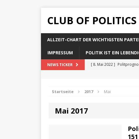
CLUB OF POLITICS
ALLZEIT-CHART DER WICHTIGSTEN PARTE
IMPRESSUM
POLITIK IST EIN LEBEN
[ 8. Mai 2022 ]
Politprogn
NEWS TICKER
[ 8. Mai 2022 ]
Politprogno
[ 8. Mai 2022 ]
Politprogn
Startseite
2017
Mai
[ 8. Mai 2022 ]
Politprogno
[ 8. Mai 2022 ]
Politprogno
Mai 2017
Pol
151