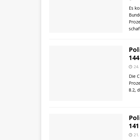
Es ko
Bunde
Proze
schaf
Pol
144
24.
Die C
Proze
8.2, 
Pol
141
21.