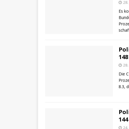
28.
Es ko
Bunde
Proze
schaf
Pol
148
28.
Die C
Proze
8.3, 
Pol
144
24.