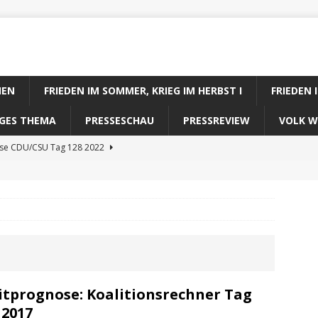
IEN
FRIEDEN IM SOMMER, KRIEG IM HERBST I
FRIEDEN 
DIGES THEMA
PRESSESCHAU
PRESSREVIEW
VOLK W
ose CDU/CSU Tag 128 2022
se SPD Tag 128 2022
ose GRÜNE Tag 128 2022
se FDP Tag 128 2022
se Koalitionsrechner Tag 128 2022
itprognose: Koalitionsrechner Tag
 2017