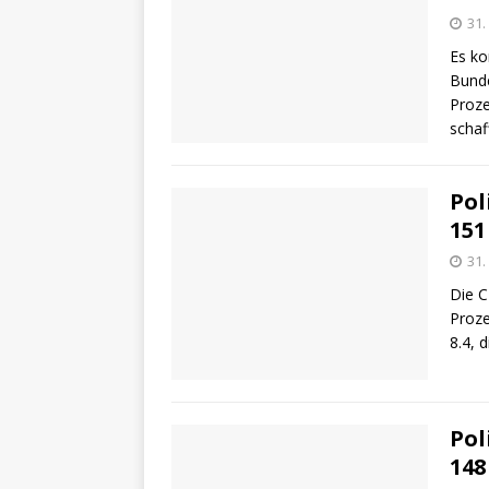
31.
Es ko
Bunde
Proze
schaf
Pol
151
31.
Die C
Proze
8.4, 
Pol
148