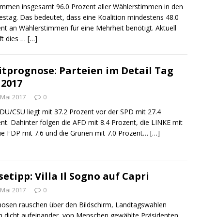
mmen insgesamt 96.0 Prozent aller Wählerstimmen in den
stag. Das bedeutet, dass eine Koalition mindestens 48.0
nt an Wählerstimmen für eine Mehrheit benötigt. Aktuell
ft dies …
[…]
itprognose: Parteien im Detail Tag
 2017
 Mai 2017
0
DU/CSU liegt mit 37.2 Prozent vor der SPD mit 27.4
nt. Dahinter folgen die AFD mit 8.4 Prozent, die LINKE mit
die FDP mit 7.6 und die Grünen mit 7.0 Prozent…
[…]
setipp: Villa Il Sogno auf Capri
 Mai 2017
0
osen rauschen über den Bildschirm, Landtagswahlen
n dicht aufeinander, von Menschen gewählte Präsidenten