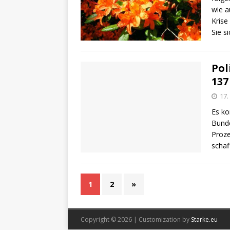
wie a
Krise
Sie s
Pol
137
17.
Es ko
Bunde
Proze
schaf
1
2
»
Copyright © 2026 | Customization by
Starke.eu