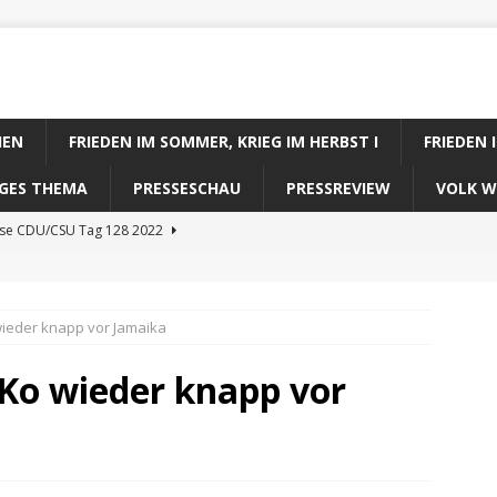
IEN
FRIEDEN IM SOMMER, KRIEG IM HERBST I
FRIEDEN 
DIGES THEMA
PRESSESCHAU
PRESSREVIEW
VOLK W
ose CDU/CSU Tag 128 2022
se SPD Tag 128 2022
ose GRÜNE Tag 128 2022
wieder knapp vor Jamaika
se FDP Tag 128 2022
oKo wieder knapp vor
se Koalitionsrechner Tag 128 2022