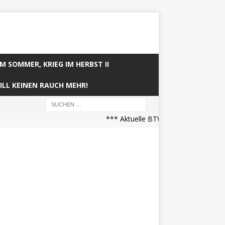
IM SOMMER, KRIEG IM HERBST II
ILL KEINEN RAUCH MEHR!
*** Aktuelle BTW21 Prognose (21.04.2