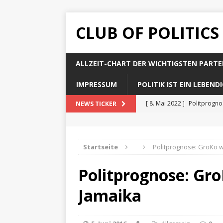
CLUB OF POLITICS
ALLZEIT-CHART DER WICHTIGSTEN PARTE
IMPRESSUM
POLITIK IST EIN LEBEN
[ 8. Mai 2022 ]
Politprogn
NEWS TICKER
[ 8. Mai 2022 ]
Politprogno
[ 8. Mai 2022 ]
Politprogn
Startseite
Politprognose: GroKo 
[ 8. Mai 2022 ]
Politprogno
Politprognose: Gr
[ 8. Mai 2022 ]
Politprogno
Jamaika