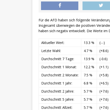
Für die AFD haben sich folgende Veränderun
Insgesamt überwiegen die positiven Veränder
haben sich negativ entwickelt. Die Werte im D
Aktueller Wert:
13.3 %
(-.-)
Letzte Wahl:
4.7 %
(+8.6)
Durchschnitt 7 Tage:
13.9 %
(-0.6)
Durchschnitt 1 Monat:
12.2 %
(+1.1)
Durchschnitt 2 Monate:
7.5 %
(+5.8)
Durchschnitt 1 Jahr:
6.8 %
(+6.5)
Durchschnitt 2 Jahre:
5.7 %
(+7.6)
Durchschnitt 5 Jahre:
5.7 %
(+7.6)
Durchschnitt Allzeit:
5.7 %
(+7.6)