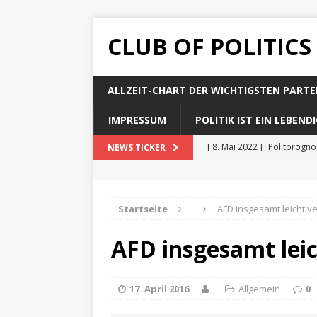
CLUB OF POLITICS
ALLZEIT-CHART DER WICHTIGSTEN PARTE
IMPRESSUM
POLITIK IST EIN LEBEN
[ 8. Mai 2022 ]
Politprogn
NEWS TICKER
[ 8. Mai 2022 ]
Politprogno
[ 8. Mai 2022 ]
Politprogno
Startseite
AFD insgesamt leicht v
[ 8. Mai 2022 ]
Politprogn
AFD insgesamt leic
[ 8. Mai 2022 ]
Politprogno
17. April 2016
Allgemein
0