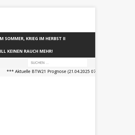
IM SOMMER, KRIEG IM HERBST II
ILL KEINEN RAUCH MEHR!
*** Aktuelle BTW21 Prognose (21.04.2025 07:45:28 CET): CDU/CSU 26