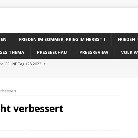
IEN
FRIEDEN IM SOMMER, KRIEG IM HERBST I
FRIEDEN 
DIGES THEMA
PRESSESCHAU
PRESSREVIEW
VOLK W
ose GRÜNE Tag 128 2022
se FDP Tag 128 2022
se Koalitionsrechner Tag 128 2022
erbessert
ose CDU/CSU Tag 128 2022
ht verbessert
se SPD Tag 128 2022