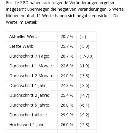
Für die SPD haben sich folgende Veränderungen ergeben:
Insgesamt überwiegen die negativen Veränderungen. 5 Werte
blieben neutral. 11 Werte haben sich negativ entwickelt. Die
Werte im Detail:
Aktueller Wert:
20.7 %
(-.-)
Letzte Wahl:
25.7 %
(-5.0)
Durchschnitt 7 Tage:
20.7 %
(+/-0.0)
Durchschnitt 1 Monat:
22.6 %
(-1.9)
Durchschnitt 2 Monate:
24.0 %
(-3.3)
Durchschnitt 1 Jahr:
24.3 %
(-3.6)
Durchschnitt 2 Jahre:
25.4 %
(-4.7)
Durchschnitt 5 Jahre:
26.8 %
(-6.1)
Durchschnitt Allzeit:
29.9 %
(-9.2)
Höchstwert 1 Jahr:
26.0 %
(-5.3)