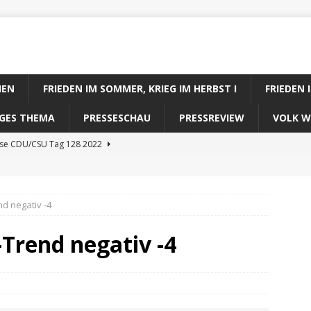
IEN
FRIEDEN IM SOMMER, KRIEG IM HERBST I
FRIEDEN 
DIGES THEMA
PRESSESCHAU
PRESSREVIEW
VOLK W
ose CDU/CSU Tag 128 2022
se SPD Tag 128 2022
ose GRÜNE Tag 128 2022
d negativ -4
se FDP Tag 128 2022
Trend negativ -4
se Koalitionsrechner Tag 128 2022