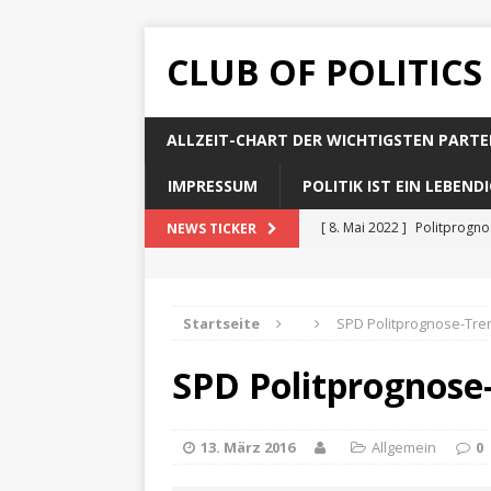
CLUB OF POLITICS
ALLZEIT-CHART DER WICHTIGSTEN PARTE
IMPRESSUM
POLITIK IST EIN LEBEN
[ 8. Mai 2022 ]
Politprogn
NEWS TICKER
[ 8. Mai 2022 ]
Politprogno
[ 8. Mai 2022 ]
Politprogn
Startseite
SPD Politprognose-Tren
[ 8. Mai 2022 ]
Politprogno
SPD Politprognose-
[ 8. Mai 2022 ]
Politprogno
13. März 2016
Allgemein
0