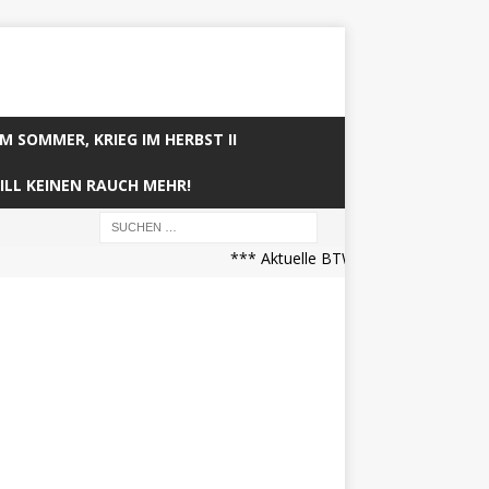
IM SOMMER, KRIEG IM HERBST II
ILL KEINEN RAUCH MEHR!
*** Aktuelle BTW21 Prognose (21.04.2