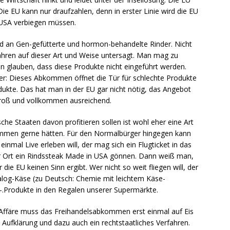
e EU kann nur draufzahlen, denn in erster Linie wird die EU
r USA verbiegen müssen.
d an Gen-gefütterte und hormon-behandelte Rinder. Nicht
Jahren auf dieser Art und Weise untersagt. Man mag zu
glauben, dass diese Produkte nicht eingeführt werden.
ler: Dieses Abkommen öffnet die Tür für schlechte Produkte
odukte. Das hat man in der EU gar nicht nötig, das Angebot
groß und vollkommen ausreichend.
he Staaten davon profitieren sollen ist wohl eher eine Art
ommen gerne hätten. Für den Normalbürger hingegen kann
 einmal Live erleben will, der mag sich ein Flugticket in das
r Ort ein Rindssteak Made in USA gönnen. Dann weiß man,
e EU keinen Sinn ergibt. Wer nicht so weit fliegen will, der
nalog-Käse (zu Deutsch: Chemie mit leichtem Käse-
-.Produkte in den Regalen unserer Supermärkte.
Affäre muss das Freihandelsabkommen erst einmal auf Eis
e Aufklärung und dazu auch ein rechtstaatliches Verfahren.