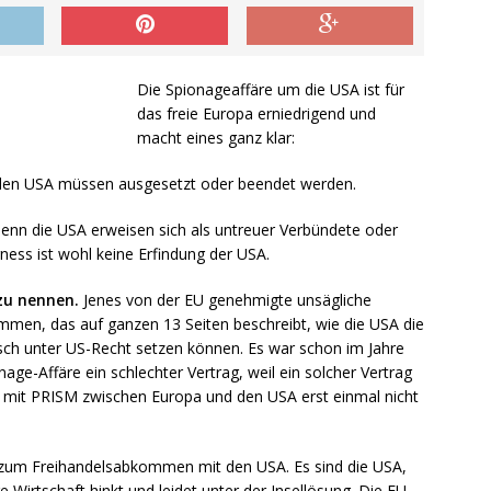
Die Spionageaffäre um die USA ist für
das freie Europa erniedrigend und
macht eines ganz klar:
 den USA müssen ausgesetzt oder beendet werden.
enn die USA erweisen sich als untreuer Verbündete oder
ness ist wohl keine Erfindung der USA.
zu nennen.
Jenes von der EU genehmigte unsägliche
en, das auf ganzen 13 Seiten beschreibt, wie die USA die
sch unter US-Recht setzen können. Es war schon im Jahre
nage-Affäre ein schlechter Vertrag, weil ein solcher Vertrag
st mit PRISM zwischen Europa und den USA erst einmal nicht
en zum Freihandelsabkommen mit den USA. Es sind die USA,
 Wirtschaft hinkt und leidet unter der Insellösung. Die EU