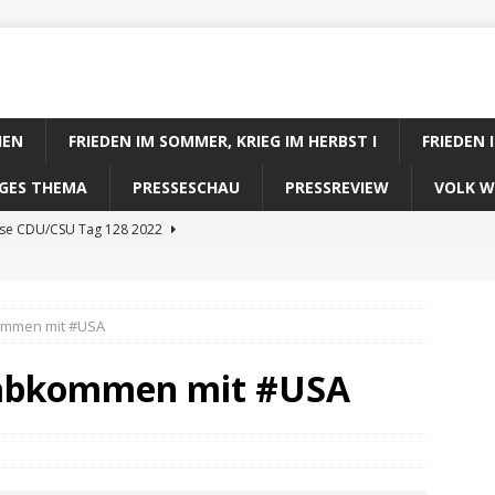
IEN
FRIEDEN IM SOMMER, KRIEG IM HERBST I
FRIEDEN 
DIGES THEMA
PRESSESCHAU
PRESSREVIEW
VOLK W
ose CDU/CSU Tag 128 2022
se SPD Tag 128 2022
ose GRÜNE Tag 128 2022
ommen mit #USA
se FDP Tag 128 2022
sabkommen mit #USA
se Koalitionsrechner Tag 128 2022