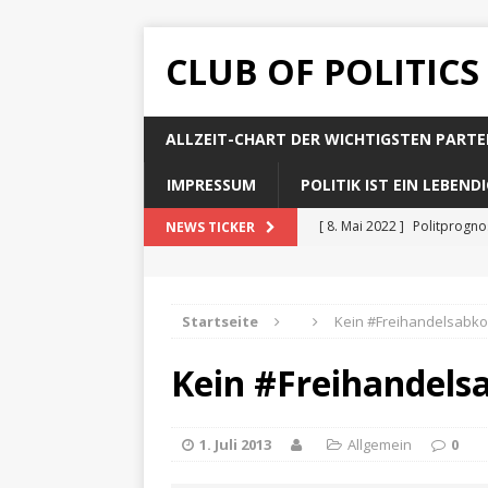
CLUB OF POLITICS
ALLZEIT-CHART DER WICHTIGSTEN PARTE
IMPRESSUM
POLITIK IST EIN LEBEN
[ 8. Mai 2022 ]
Politprogn
NEWS TICKER
[ 8. Mai 2022 ]
Politprogno
[ 8. Mai 2022 ]
Politprogn
Startseite
Kein #Freihandelsabk
[ 8. Mai 2022 ]
Politprogno
Kein #Freihandel
[ 8. Mai 2022 ]
Politprogno
1. Juli 2013
Allgemein
0