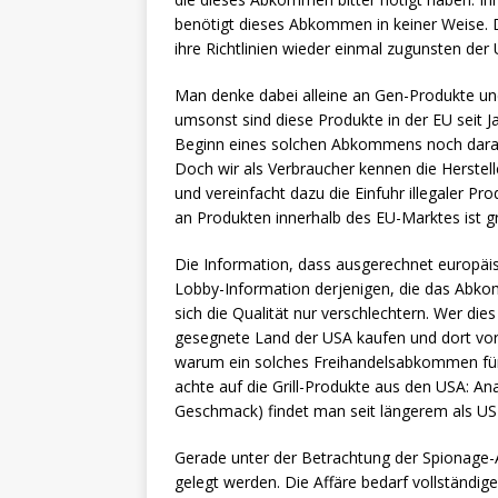
benötigt dieses Abkommen in keiner Weise. Di
ihre Richtlinien wieder einmal zugunsten de
Man denke dabei alleine an Gen-Produkte un
umsonst sind diese Produkte in der EU seit 
Beginn eines solchen Abkommens noch daran 
Doch wir als Verbraucher kennen die Herstel
und vereinfacht dazu die Einfuhr illegaler Pr
an Produkten innerhalb des EU-Marktes ist 
Die Information, dass ausgerechnet europäisc
Lobby-Information derjenigen, die das Abk
sich die Qualität nur verschlechtern. Wer dies
gesegnete Land der USA kaufen und dort vo
warum ein solches Freihandelsabkommen für di
achte auf die Grill-Produkte aus den USA: A
Geschmack) findet man seit längerem als US
Gerade unter der Betrachtung der Spionage-
gelegt werden. Die Affäre bedarf vollständig