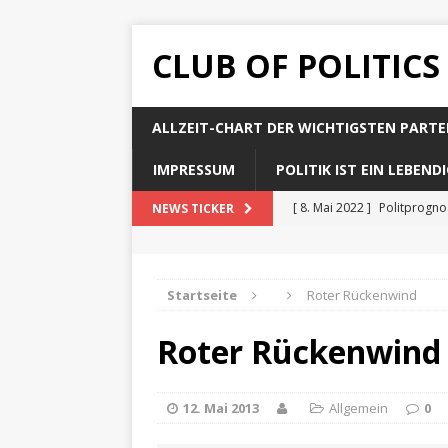
CLUB OF POLITICS
ALLZEIT-CHART DER WICHTIGSTEN PARTE
IMPRESSUM
POLITIK IST EIN LEBEN
[ 8. Mai 2022 ]
Politprogn
NEWS TICKER
[ 8. Mai 2022 ]
Politprogno
[ 8. Mai 2022 ]
Politprogn
Startseite
Roter Rückenwind
[ 8. Mai 2022 ]
Politprogno
Roter Rückenwind
[ 8. Mai 2022 ]
Politprogno
12. Mai 2013
Allgemein
0