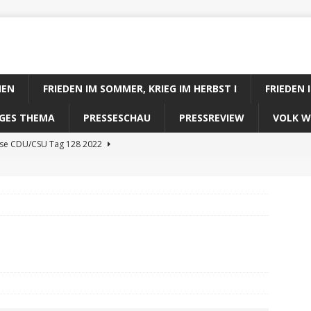
IEN
FRIEDEN IM SOMMER, KRIEG IM HERBST I
FRIEDEN 
DIGES THEMA
PRESSESCHAU
PRESSREVIEW
VOLK W
ose CDU/CSU Tag 128 2022
se SPD Tag 128 2022
ose GRÜNE Tag 128 2022
se FDP Tag 128 2022
se Koalitionsrechner Tag 128 2022