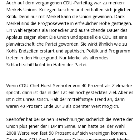
Auch auf dem vergangenen CDU-Parteitag war zu merken:
Merkels Unions-Kollegen kuschen und enthalten sich jeglicher
Kritik. Denn nur mit Merkel kann die Union gewinnen. Dank
Merkel sind die Prognosewerte in erfreulicher Höhe gestiegen.
Ein Wahlergebnis ala Honecker und ausreichende Dauer des
Applaus zeigen aber: Die Union und speziell die CDU ist eine
planwirtschaftliche Partei geworden. Sie wirkt ähnlich wie zu
Kohls Endzeiten erstarrt und apathisch. Politik und Programm
treten in den Hintergrund. Nur Merkel als alterndes
Schlachtschiff krönt im Hafen der Partei.
Wenn CDU-Chef Horst Seehofer von 40 Prozent als Zielmarke
spricht, dann ist das in der Tat ein hochgestecktes Ziel. Aber es
ist nicht unrealistisch. Hält der mittelfristige Trend an, dann
wären 40 Prozent Ende 2013 als oberster Wert möglich.
Seehofer hat bei seinen Berechnungen sicherlich die Werte der
Union plus jener der FDP im Sinne. Man hatte bei der Wahl
2008 Werte von fast 50 Prozent auf sich vereinigen können.
Doch dem CSU-Chef sei gesagt: Er hat zusammen mit Merkel