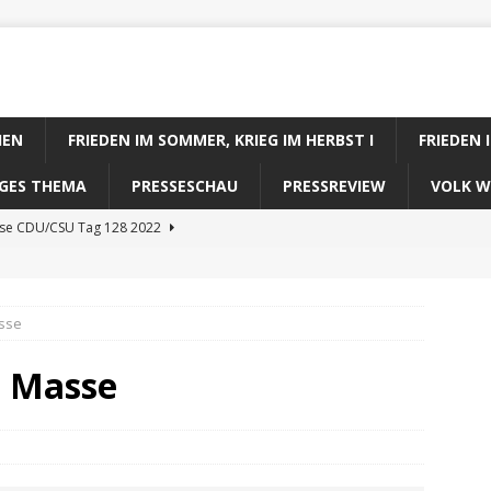
IEN
FRIEDEN IM SOMMER, KRIEG IM HERBST I
FRIEDEN 
DIGES THEMA
PRESSESCHAU
PRESSREVIEW
VOLK W
ose CDU/CSU Tag 128 2022
se SPD Tag 128 2022
ose GRÜNE Tag 128 2022
sse
se FDP Tag 128 2022
e Masse
se Koalitionsrechner Tag 128 2022