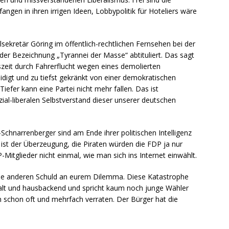
fangen in ihren irrigen Ideen, Lobbypolitik für Hoteliers wäre
ekretär Göring im öffentlich-rechtlichen Fernsehen bei der
der Bezeichnung „Tyrannei der Masse“ abtituliert. Das sagt
szeit durch Fahrerflucht wegen eines demolierten
eidigt und zu tiefst gekränkt von einer demokratischen
Tiefer kann eine Partei nicht mehr fallen. Das ist
l-liberalen Selbstverstand dieser unserer deutschen
chnarrenberger sind am Ende ihrer politischen Intelligenz
t der Überzeugung, die Piraten würden die FDP ja nur
Mitglieder nicht einmal, wie man sich ins Internet einwählt.
 die anderen Schuld an eurem Dilemma. Diese Katastrophe
ist alt und hausbackend und spricht kaum noch junge Wähler
un schon oft und mehrfach verraten. Der Bürger hat die