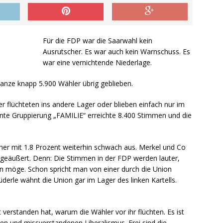
Für die FDP war die Saarwahl kein
Ausrutscher. Es war auch kein Warnschuss. Es
war eine vernichtende Niederlage.
anze knapp 5.900 Wähler übrig geblieben.
er flüchteten ins andere Lager oder blieben einfach nur im
nte Gruppierung „FAMILIE“ erreichte 8.400 Stimmen und die
aher mit 1.8 Prozent weiterhin schwach aus. Merkel und Co
geäußert. Denn: Die Stimmen in der FDP werden lauter,
zen möge. Schon spricht man von einer durch die Union
erle wähnt die Union gar im Lager des linken Kartells.
t verstanden hat, warum die Wähler vor ihr flüchten. Es ist
 und missverstandenen Liberalismus. Frei sind die