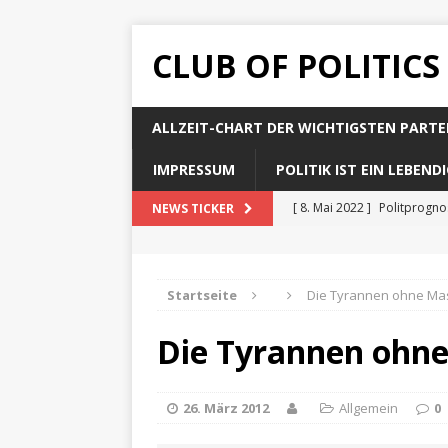
CLUB OF POLITICS
ALLZEIT-CHART DER WICHTIGSTEN PARTE
IMPRESSUM
POLITIK IST EIN LEBEN
[ 8. Mai 2022 ]
Politprogn
NEWS TICKER
[ 8. Mai 2022 ]
Politprogno
[ 8. Mai 2022 ]
Politprogn
Startseite
Die Tyrannen ohne Ma
[ 8. Mai 2022 ]
Politprogno
Die Tyrannen ohn
[ 8. Mai 2022 ]
Politprogno
26. März 2012
Allgemein
0