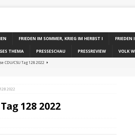
IEN
FRIEDEN IM SOMMER, KRIEG IM HERBST I
FRIEDEN 
DIGES THEMA
PRESSESCHAU
PRESSREVIEW
VOLK W
ose CDU/CSU Tag 128 2022
se SPD Tag 128 2022
ose GRÜNE Tag 128 2022
128 2022
se FDP Tag 128 2022
 Tag 128 2022
se Koalitionsrechner Tag 128 2022