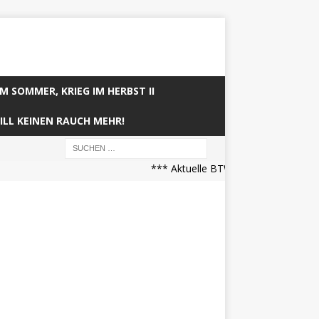
IM SOMMER, KRIEG IM HERBST II
ILL KEINEN RAUCH MEHR!
*** Aktuelle BTW21 Prognose (21.04.2