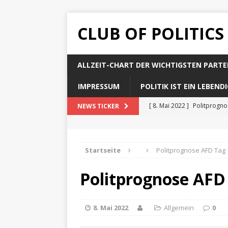
CLUB OF POLITICS
ALLZEIT-CHART DER WICHTIGSTEN PARTE
IMPRESSUM
POLITIK IST EIN LEBEN
[ 8. Mai 2022 ]
Politprogn
NEWS TICKER
[ 8. Mai 2022 ]
Politprogno
[ 8. Mai 2022 ]
Politprogn
Startseite
Politprognose AFD Tag 
[ 8. Mai 2022 ]
Politprogno
Politprognose AFD
[ 8. Mai 2022 ]
Politprogno
8. Mai 2022
Allgemein
0