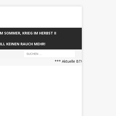
IM SOMMER, KRIEG IM HERBST II
ILL KEINEN RAUCH MEHR!
*** Aktuelle BTW21 Prognose (21.04.2