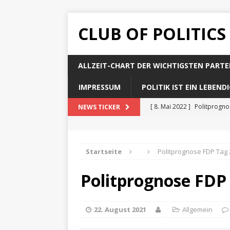
CLUB OF POLITICS
ALLZEIT-CHART DER WICHTIGSTEN PARTE
IMPRESSUM
POLITIK IST EIN LEBEN
[ 8. Mai 2022 ]
Politprogn
NEWS TICKER
[ 8. Mai 2022 ]
Politprogno
[ 8. Mai 2022 ]
Politprogn
Startseite
Politprognose FDP Tag 
[ 8. Mai 2022 ]
Politprogno
Politprognose FDP
[ 8. Mai 2022 ]
Politprogno
22. August 2021
Allgemein