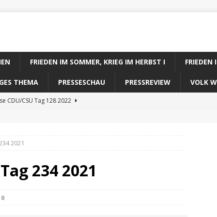
IEN
FRIEDEN IM SOMMER, KRIEG IM HERBST I
FRIEDEN 
DIGES THEMA
PRESSESCHAU
PRESSREVIEW
VOLK W
ose CDU/CSU Tag 128 2022
se SPD Tag 128 2022
ose GRÜNE Tag 128 2022
234 2021
se FDP Tag 128 2022
 Tag 234 2021
se Koalitionsrechner Tag 128 2022
0