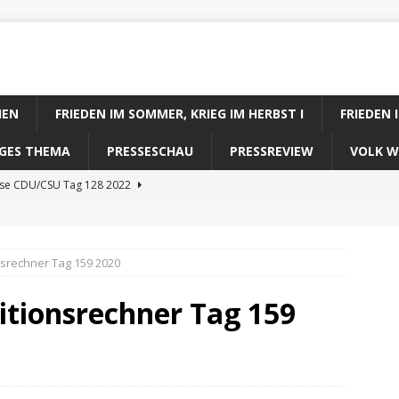
IEN
FRIEDEN IM SOMMER, KRIEG IM HERBST I
FRIEDEN 
DIGES THEMA
PRESSESCHAU
PRESSREVIEW
VOLK W
ose CDU/CSU Tag 128 2022
se SPD Tag 128 2022
ose GRÜNE Tag 128 2022
nsrechner Tag 159 2020
se FDP Tag 128 2022
itionsrechner Tag 159
se Koalitionsrechner Tag 128 2022