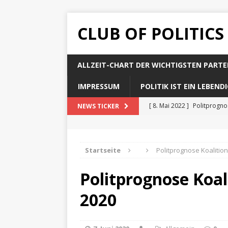
CLUB OF POLITICS
ALLZEIT-CHART DER WICHTIGSTEN PARTE
IMPRESSUM
POLITIK IST EIN LEBEN
[ 8. Mai 2022 ]
Politprogn
NEWS TICKER
[ 8. Mai 2022 ]
Politprogno
[ 8. Mai 2022 ]
Politprogn
Startseite
Politprognose Koalitio
[ 8. Mai 2022 ]
Politprogno
Politprognose Koal
[ 8. Mai 2022 ]
Politprogno
2020