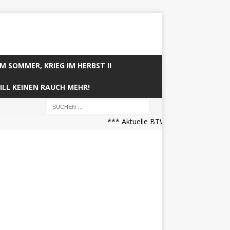
IM SOMMER, KRIEG IM HERBST II
ILL KEINEN RAUCH MEHR!
*** Aktuelle BTW21 Prognose (21.04.20