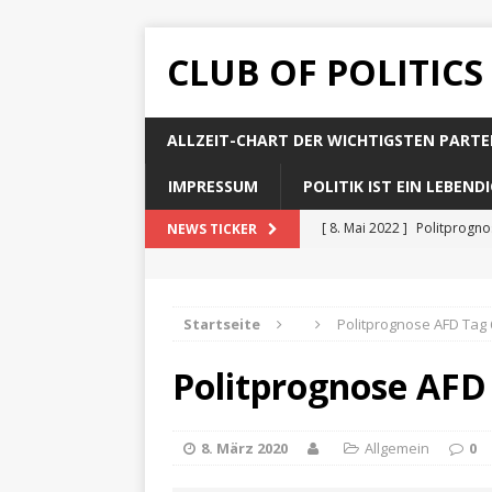
CLUB OF POLITICS
ALLZEIT-CHART DER WICHTIGSTEN PARTE
IMPRESSUM
POLITIK IST EIN LEBEN
[ 8. Mai 2022 ]
Politprogn
NEWS TICKER
[ 8. Mai 2022 ]
Politprogno
[ 8. Mai 2022 ]
Politprogn
Startseite
Politprognose AFD Tag 
[ 8. Mai 2022 ]
Politprogno
Politprognose AFD
[ 8. Mai 2022 ]
Politprogno
8. März 2020
Allgemein
0