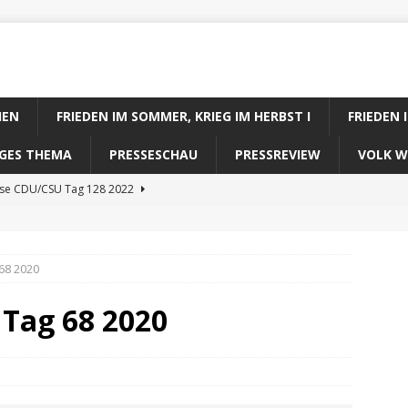
IEN
FRIEDEN IM SOMMER, KRIEG IM HERBST I
FRIEDEN 
DIGES THEMA
PRESSESCHAU
PRESSREVIEW
VOLK W
ose CDU/CSU Tag 128 2022
se SPD Tag 128 2022
ose GRÜNE Tag 128 2022
68 2020
se FDP Tag 128 2022
 Tag 68 2020
se Koalitionsrechner Tag 128 2022