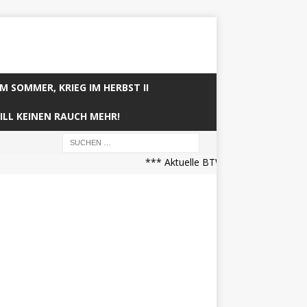
IM SOMMER, KRIEG IM HERBST II
ILL KEINEN RAUCH MEHR!
*** Aktuelle BTW21 Prognose (21.04.2