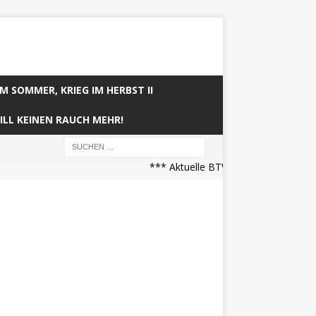
IM SOMMER, KRIEG IM HERBST II
ILL KEINEN RAUCH MEHR!
*** Aktuelle BTW21 Prognose (21.04.2