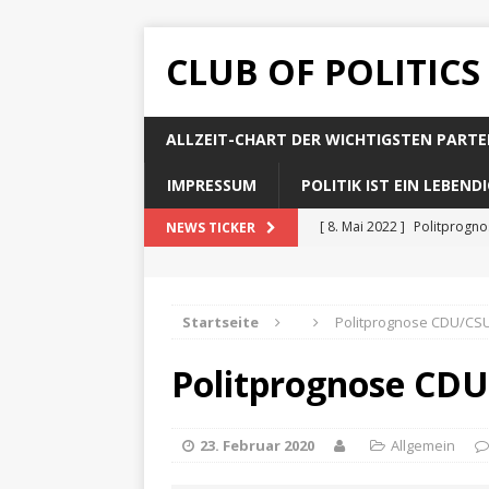
CLUB OF POLITICS
ALLZEIT-CHART DER WICHTIGSTEN PARTE
IMPRESSUM
POLITIK IST EIN LEBEN
[ 8. Mai 2022 ]
Politprogn
NEWS TICKER
[ 8. Mai 2022 ]
Politprogno
[ 8. Mai 2022 ]
Politprogn
Startseite
Politprognose CDU/CSU
[ 8. Mai 2022 ]
Politprogno
Politprognose CDU
[ 8. Mai 2022 ]
Politprogno
23. Februar 2020
Allgemein