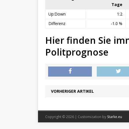
Tage
Up:Down
1:2
Differenz
-1.0 %
Hier finden Sie im
Politprognose
VORHERIGER ARTIKEL
Copyright © 2026 | Customization by
Starke.eu