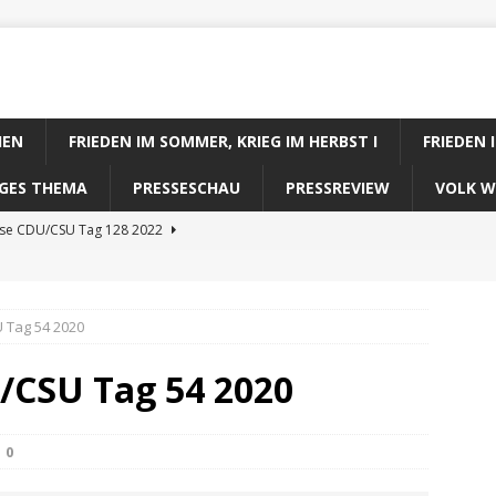
IEN
FRIEDEN IM SOMMER, KRIEG IM HERBST I
FRIEDEN 
DIGES THEMA
PRESSESCHAU
PRESSREVIEW
VOLK W
ose CDU/CSU Tag 128 2022
se SPD Tag 128 2022
ose GRÜNE Tag 128 2022
 Tag 54 2020
se FDP Tag 128 2022
/CSU Tag 54 2020
se Koalitionsrechner Tag 128 2022
0