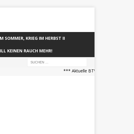
IM SOMMER, KRIEG IM HERBST II
ILL KEINEN RAUCH MEHR!
*** Aktuelle BTW21 Prognose (21.04.2