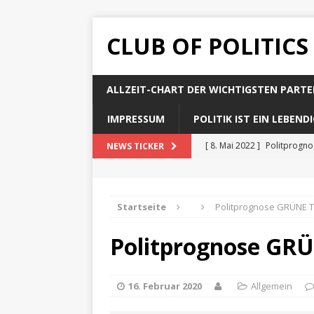
CLUB OF POLITICS
ALLZEIT-CHART DER WICHTIGSTEN PARTE
IMPRESSUM
POLITIK IST EIN LEBEN
[ 8. Mai 2022 ]
Politprogn
NEWS TICKER
[ 8. Mai 2022 ]
Politprogno
[ 8. Mai 2022 ]
Politprogn
Startseite
Politprognose GRÜNE T
[ 8. Mai 2022 ]
Politprogno
Politprognose GRÜ
[ 8. Mai 2022 ]
Politprogno
16. Februar 2020
Allgemein