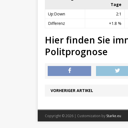
Tage
Up:Down
2:1
Differenz
+1.8 %
Hier finden Sie im
Politprognose
VORHERIGER ARTIKEL
Copyright © 2026 | Customization by
Starke.eu