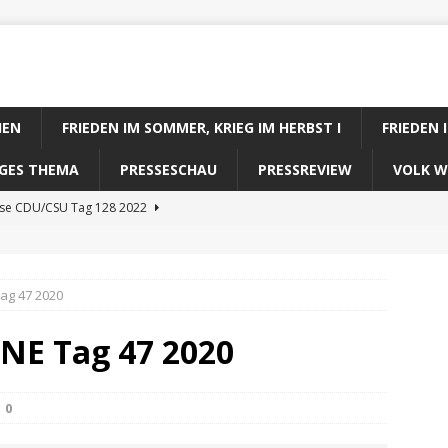
IEN
FRIEDEN IM SOMMER, KRIEG IM HERBST I
FRIEDEN 
DIGES THEMA
PRESSESCHAU
PRESSREVIEW
VOLK W
ose CDU/CSU Tag 128 2022
se SPD Tag 128 2022
ose GRÜNE Tag 128 2022
ag 47 2020
se FDP Tag 128 2022
NE Tag 47 2020
se Koalitionsrechner Tag 128 2022
0