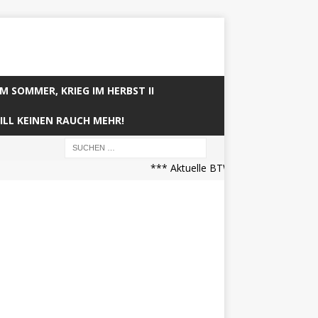
IM SOMMER, KRIEG IM HERBST II
ILL KEINEN RAUCH MEHR!
*** Aktuelle BTW21 Prognose (21.04.2