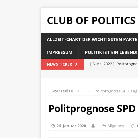
CLUB OF POLITICS
ALLZEIT-CHART DER WICHTIGSTEN PARTE
IMPRESSUM
POLITIK IST EIN LEBEN
[ 8. Mai 2022 ]
Politprogn
NEWS TICKER
[ 8. Mai 2022 ]
Politprogno
[ 8. Mai 2022 ]
Politprogn
Startseite
Politprognose SPD Tag
[ 8. Mai 2022 ]
Politprogno
Politprognose SPD
[ 8. Mai 2022 ]
Politprogno
26. Januar 2020
Allgemein