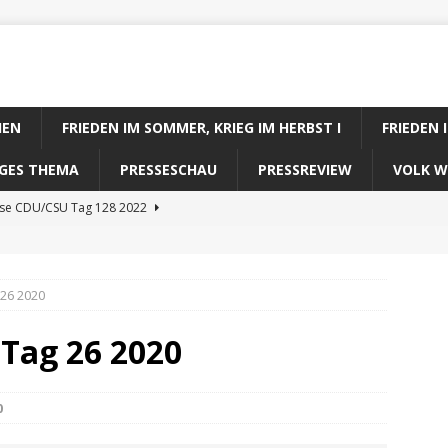
IEN
FRIEDEN IM SOMMER, KRIEG IM HERBST I
FRIEDEN 
DIGES THEMA
PRESSESCHAU
PRESSREVIEW
VOLK W
ose CDU/CSU Tag 128 2022
se SPD Tag 128 2022
ose GRÜNE Tag 128 2022
 26 2020
se FDP Tag 128 2022
 Tag 26 2020
se Koalitionsrechner Tag 128 2022
0