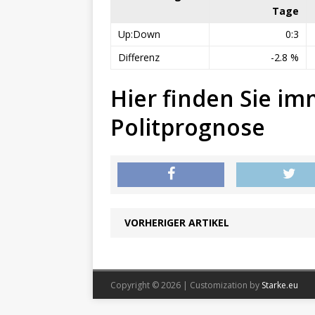
Tage
Up:Down
0:3
Differenz
-2.8 %
Hier finden Sie im
Politprognose
VORHERIGER ARTIKEL
Copyright © 2026 | Customization by
Starke.eu