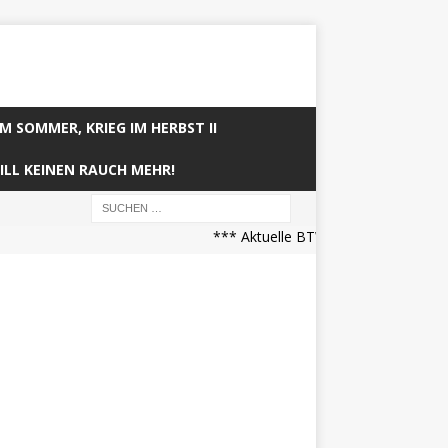
IM SOMMER, KRIEG IM HERBST II
ILL KEINEN RAUCH MEHR!
*** Aktuelle BTW21 Prognose (21.04.2