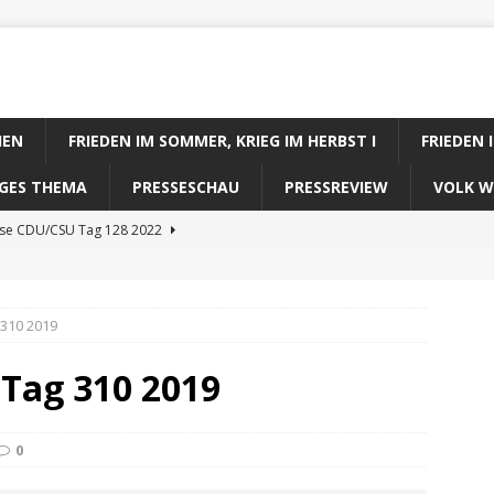
IEN
FRIEDEN IM SOMMER, KRIEG IM HERBST I
FRIEDEN 
DIGES THEMA
PRESSESCHAU
PRESSREVIEW
VOLK W
ose CDU/CSU Tag 128 2022
se SPD Tag 128 2022
ose GRÜNE Tag 128 2022
 310 2019
se FDP Tag 128 2022
 Tag 310 2019
se Koalitionsrechner Tag 128 2022
0