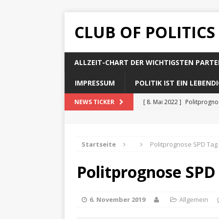
CLUB OF POLITICS
ALLZEIT-CHART DER WICHTIGSTEN PARTE
IMPRESSUM
POLITIK IST EIN LEBEN
[ 8. Mai 2022 ]
Politprogn
NEWS TICKER
[ 8. Mai 2022 ]
Politprogno
[ 8. Mai 2022 ]
Politprogn
Startseite
Politprognose SPD Tag
[ 8. Mai 2022 ]
Politprogno
Politprognose SPD
[ 8. Mai 2022 ]
Politprogno
6. November 2019
Allgemein