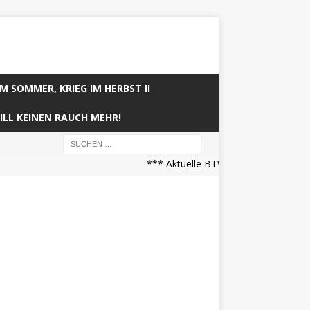
IM SOMMER, KRIEG IM HERBST II
ILL KEINEN RAUCH MEHR!
*** Aktuelle BTW21 Prognose (21.04.2