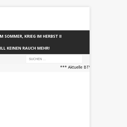
IM SOMMER, KRIEG IM HERBST II
ILL KEINEN RAUCH MEHR!
*** Aktuelle BTW21 Prognose (21.04.2