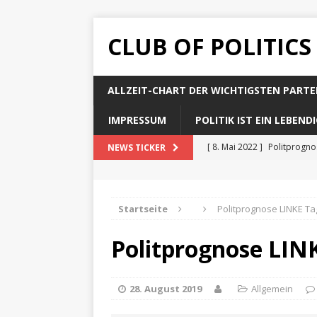
CLUB OF POLITICS
ALLZEIT-CHART DER WICHTIGSTEN PARTE
IMPRESSUM
POLITIK IST EIN LEBEN
[ 8. Mai 2022 ]
Politprogn
NEWS TICKER
[ 8. Mai 2022 ]
Politprogno
[ 8. Mai 2022 ]
Politprogn
Startseite
Politprognose LINKE Ta
[ 8. Mai 2022 ]
Politprogno
Politprognose LIN
[ 8. Mai 2022 ]
Politprogno
28. August 2019
Allgemein