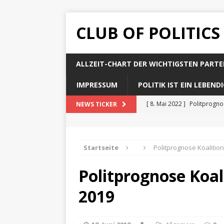
CLUB OF POLITICS
ALLZEIT-CHART DER WICHTIGSTEN PARTE
IMPRESSUM
POLITIK IST EIN LEBEN
[ 8. Mai 2022 ]
Politprogn
NEWS TICKER
[ 8. Mai 2022 ]
Politprogno
[ 8. Mai 2022 ]
Politprogn
Startseite
Politprognose Koalitio
[ 8. Mai 2022 ]
Politprogno
Politprognose Koal
[ 8. Mai 2022 ]
Politprogno
2019