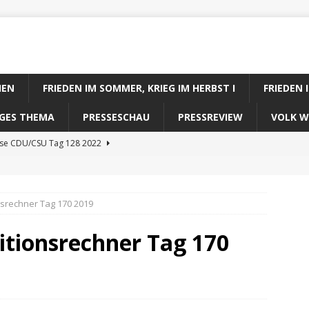
IEN
FRIEDEN IM SOMMER, KRIEG IM HERBST I
FRIEDEN 
DIGES THEMA
PRESSESCHAU
PRESSREVIEW
VOLK W
ose CDU/CSU Tag 128 2022
se SPD Tag 128 2022
ose GRÜNE Tag 128 2022
nsrechner Tag 170 2019
se FDP Tag 128 2022
itionsrechner Tag 170
se Koalitionsrechner Tag 128 2022