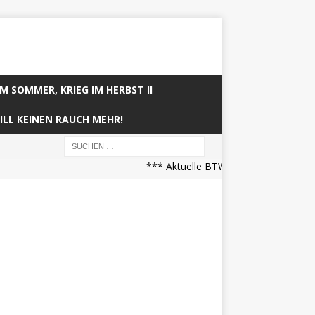
IM SOMMER, KRIEG IM HERBST II
ILL KEINEN RAUCH MEHR!
*** Aktuelle BTW21 Prognose (21.04.20