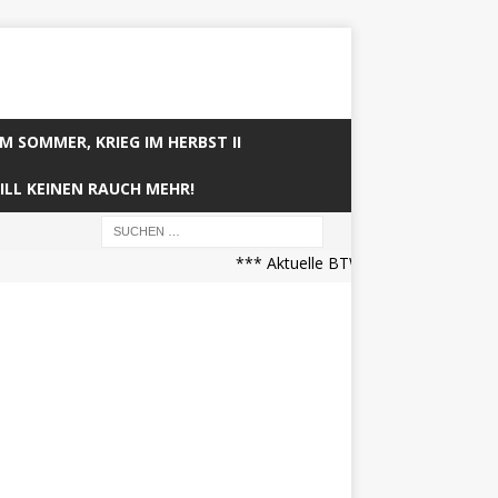
IM SOMMER, KRIEG IM HERBST II
ILL KEINEN RAUCH MEHR!
*** Aktuelle BTW21 Prognose (21.04.2