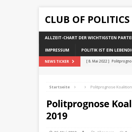
CLUB OF POLITICS
ALLZEIT-CHART DER WICHTIGSTEN PARTE
IMPRESSUM
POLITIK IST EIN LEBEN
[ 8. Mai 2022 ]
Politprogn
NEWS TICKER
[ 8. Mai 2022 ]
Politprogno
[ 8. Mai 2022 ]
Politprogn
Startseite
Politprognose Koalitio
[ 8. Mai 2022 ]
Politprogno
Politprognose Koal
[ 8. Mai 2022 ]
Politprogno
2019