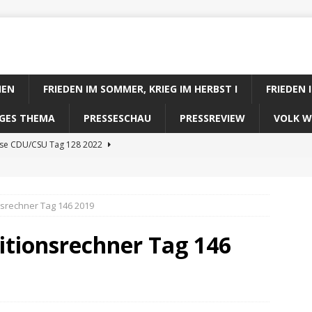
IEN
FRIEDEN IM SOMMER, KRIEG IM HERBST I
FRIEDEN 
DIGES THEMA
PRESSESCHAU
PRESSREVIEW
VOLK W
ose CDU/CSU Tag 128 2022
se SPD Tag 128 2022
ose GRÜNE Tag 128 2022
nsrechner Tag 146 2019
se FDP Tag 128 2022
itionsrechner Tag 146
se Koalitionsrechner Tag 128 2022