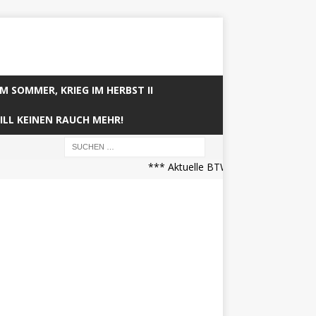
IM SOMMER, KRIEG IM HERBST II
ILL KEINEN RAUCH MEHR!
*** Aktuelle BTW21 Prognose (21.04.2