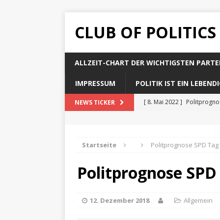
CLUB OF POLITICS
ALLZEIT-CHART DER WICHTIGSTEN PARTE
IMPRESSUM
POLITIK IST EIN LEBEN
[ 8. Mai 2022 ]
Politprogn
NEWS TICKER
[ 8. Mai 2022 ]
Politprogno
[ 8. Mai 2022 ]
Politprogn
Startseite
Politprognose SPD Tag
[ 8. Mai 2022 ]
Politprogno
Politprognose SPD
[ 8. Mai 2022 ]
Politprogno
12. Dezember 2018
Allgemein