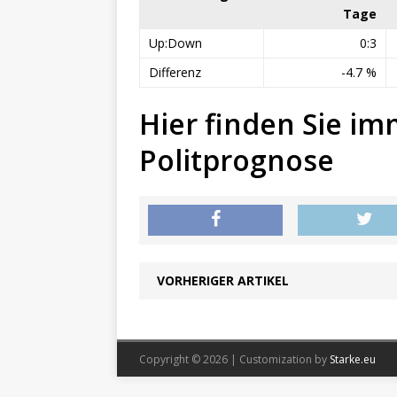
Tage
Up:Down
0:3
Differenz
-4.7 %
Hier finden Sie im
Politprognose
VORHERIGER ARTIKEL
Copyright © 2026 | Customization by
Starke.eu