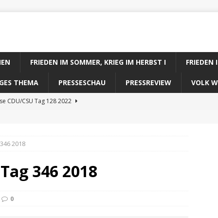
IEN
FRIEDEN IM SOMMER, KRIEG IM HERBST I
FRIEDEN 
DIGES THEMA
PRESSESCHAU
PRESSREVIEW
VOLK W
ose CDU/CSU Tag 128 2022
se SPD Tag 128 2022
ose GRÜNE Tag 128 2022
 346 2018
se FDP Tag 128 2022
 Tag 346 2018
se Koalitionsrechner Tag 128 2022
0