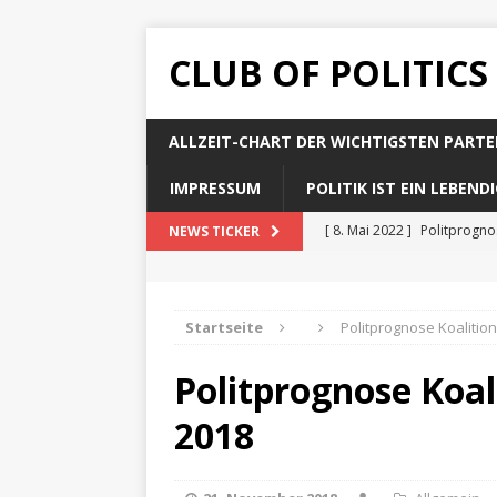
CLUB OF POLITICS
ALLZEIT-CHART DER WICHTIGSTEN PARTE
IMPRESSUM
POLITIK IST EIN LEBEN
[ 8. Mai 2022 ]
Politprogn
NEWS TICKER
[ 8. Mai 2022 ]
Politprogno
[ 8. Mai 2022 ]
Politprogn
Startseite
Politprognose Koalitio
[ 8. Mai 2022 ]
Politprogno
Politprognose Koal
[ 8. Mai 2022 ]
Politprogno
2018