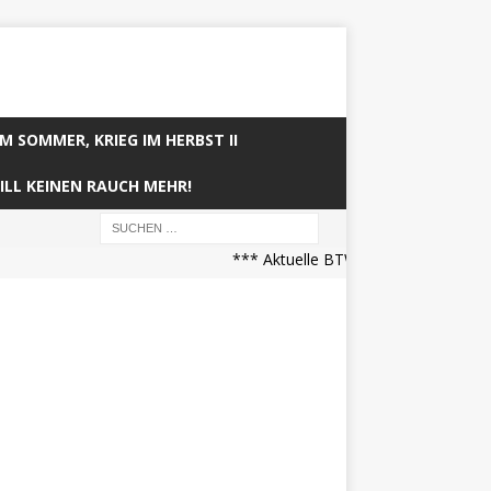
IM SOMMER, KRIEG IM HERBST II
ILL KEINEN RAUCH MEHR!
*** Aktuelle BTW21 Prognose (21.04.2