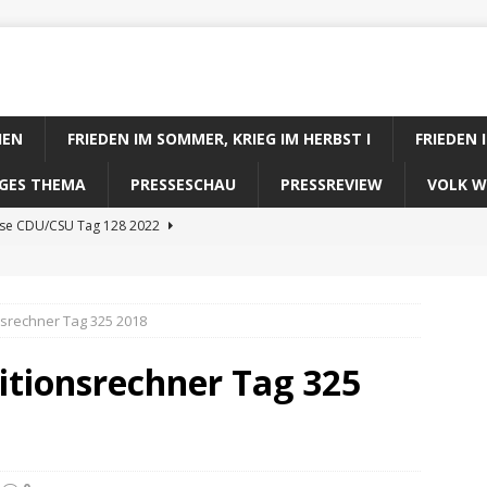
IEN
FRIEDEN IM SOMMER, KRIEG IM HERBST I
FRIEDEN 
DIGES THEMA
PRESSESCHAU
PRESSREVIEW
VOLK W
ose CDU/CSU Tag 128 2022
se SPD Tag 128 2022
ose GRÜNE Tag 128 2022
nsrechner Tag 325 2018
se FDP Tag 128 2022
itionsrechner Tag 325
se Koalitionsrechner Tag 128 2022