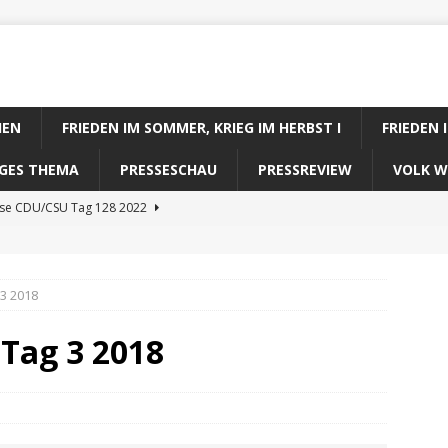
IEN
FRIEDEN IM SOMMER, KRIEG IM HERBST I
FRIEDEN 
DIGES THEMA
PRESSESCHAU
PRESSREVIEW
VOLK W
ose CDU/CSU Tag 128 2022
se SPD Tag 128 2022
ose GRÜNE Tag 128 2022
3 2018
se FDP Tag 128 2022
 Tag 3 2018
se Koalitionsrechner Tag 128 2022