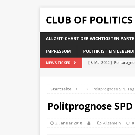
CLUB OF POLITICS
ALLZEIT-CHART DER WICHTIGSTEN PARTE
IMPRESSUM
POLITIK IST EIN LEBEN
[ 8. Mai 2022 ]
Politprogn
NEWS TICKER
[ 8. Mai 2022 ]
Politprogno
[ 8. Mai 2022 ]
Politprogn
Startseite
Politprognose SPD Tag 
[ 8. Mai 2022 ]
Politprogno
Politprognose SPD
[ 8. Mai 2022 ]
Politprogno
3. Januar 2018
Allgemein
0