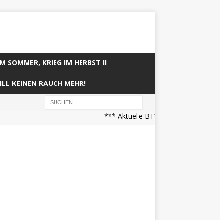
IM SOMMER, KRIEG IM HERBST II
ILL KEINEN RAUCH MEHR!
*** Aktuelle BTW21 Prognose (21.04.2