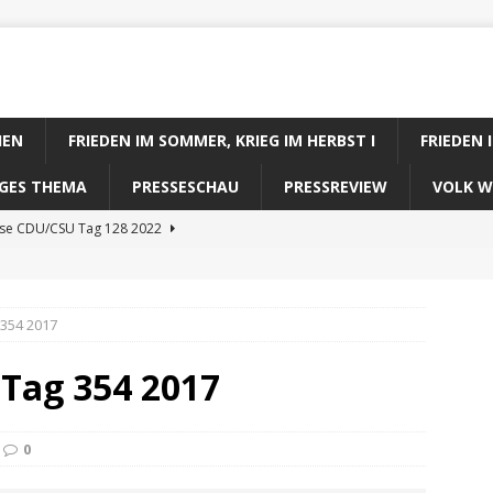
IEN
FRIEDEN IM SOMMER, KRIEG IM HERBST I
FRIEDEN 
DIGES THEMA
PRESSESCHAU
PRESSREVIEW
VOLK W
ose CDU/CSU Tag 128 2022
se SPD Tag 128 2022
ose GRÜNE Tag 128 2022
 354 2017
se FDP Tag 128 2022
 Tag 354 2017
se Koalitionsrechner Tag 128 2022
0