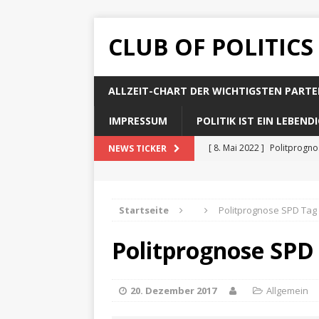
CLUB OF POLITICS
ALLZEIT-CHART DER WICHTIGSTEN PARTE
IMPRESSUM
POLITIK IST EIN LEBEN
[ 8. Mai 2022 ]
Politprogn
NEWS TICKER
[ 8. Mai 2022 ]
Politprogno
[ 8. Mai 2022 ]
Politprogn
Startseite
Politprognose SPD Tag
[ 8. Mai 2022 ]
Politprogno
Politprognose SPD
[ 8. Mai 2022 ]
Politprogno
20. Dezember 2017
Allgemein