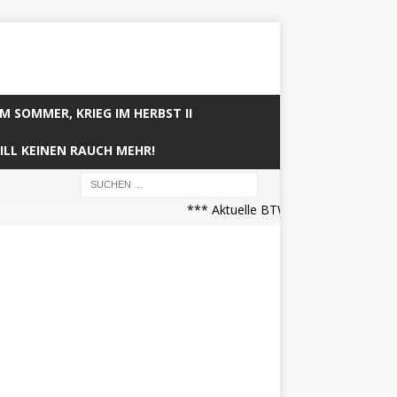
IM SOMMER, KRIEG IM HERBST II
ILL KEINEN RAUCH MEHR!
*** Aktuelle BTW21 Prognose (21.04.2