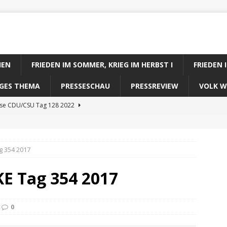
IEN
FRIEDEN IM SOMMER, KRIEG IM HERBST I
FRIEDEN 
DIGES THEMA
PRESSESCHAU
PRESSREVIEW
VOLK W
ose CDU/CSU Tag 128 2022
se SPD Tag 128 2022
ose GRÜNE Tag 128 2022
g 354 2017
se FDP Tag 128 2022
KE Tag 354 2017
se Koalitionsrechner Tag 128 2022
0