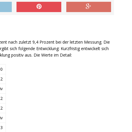
zent nach zuletzt 9,4 Prozent bei der letzten Messung. Die
ibt sich folgende Entwicklung: Kurzfristig entwickelt sich
icklung positiv aus. Die Werte im Detail:
.0
.2
iv
-2
-2
iv
+3