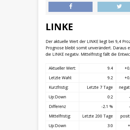
LINKE
Der aktuelle Wert der LINKE liegt bei 9,4 Pro
Prognose bleibt somit unverändert. Daraus erg
die LINKE negativ. Mittelfristig fällt die Entw
Aktueller Wert:
9.4
+0
Letzte Wahl:
9.2
+0
Kurzfristig:
Letzte 7 Tage
negat
Up:Down
0:2
Differenz
-2.1 %
Mittelfristig:
Letzte 200 Tage
posit
Up:Down
3:0