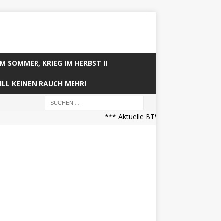
IM SOMMER, KRIEG IM HERBST II
ILL KEINEN RAUCH MEHR!
*** Aktuelle BTW21 Prognose (21.04.2