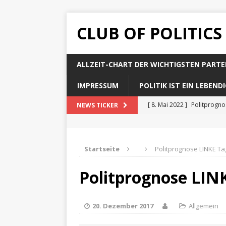
CLUB OF POLITICS
ALLZEIT-CHART DER WICHTIGSTEN PARTE
IMPRESSUM
POLITIK IST EIN LEBEN
[ 8. Mai 2022 ]
Politprogn
NEWS TICKER
[ 8. Mai 2022 ]
Politprogno
[ 8. Mai 2022 ]
Politprogn
Startseite
Politprognose LINKE Ta
[ 8. Mai 2022 ]
Politprogno
Politprognose LIN
[ 8. Mai 2022 ]
Politprogno
20. Dezember 2017
Allgemein