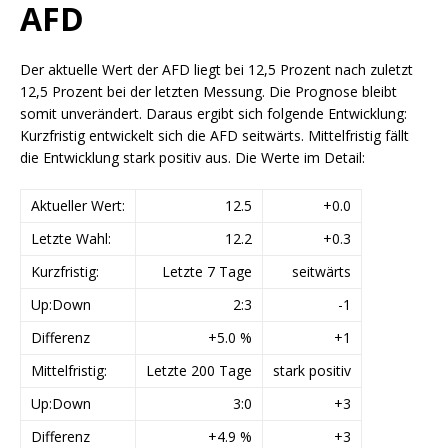
AFD
Der aktuelle Wert der AFD liegt bei 12,5 Prozent nach zuletzt
12,5 Prozent bei der letzten Messung. Die Prognose bleibt
somit unverändert. Daraus ergibt sich folgende Entwicklung:
Kurzfristig entwickelt sich die AFD seitwärts. Mittelfristig fällt
die Entwicklung stark positiv aus. Die Werte im Detail:
Aktueller Wert:
12.5
+0.0
Letzte Wahl:
12.2
+0.3
Kurzfristig:
Letzte 7 Tage
seitwärts
Up:Down
2:3
-1
Differenz
+5.0 %
+1
Mittelfristig:
Letzte 200 Tage
stark positiv
Up:Down
3:0
+3
Differenz
+4.9 %
+3