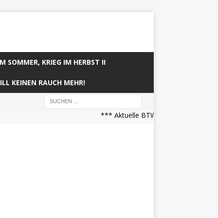
IM SOMMER, KRIEG IM HERBST II
ILL KEINEN RAUCH MEHR!
*** Aktuelle BTW21 Prognose (21.04.20