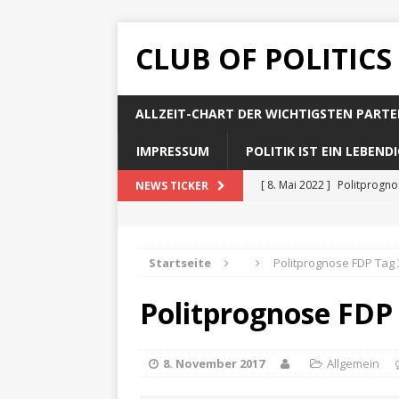
CLUB OF POLITICS
ALLZEIT-CHART DER WICHTIGSTEN PARTE
IMPRESSUM
POLITIK IST EIN LEBEN
[ 8. Mai 2022 ]
Politprogn
NEWS TICKER
[ 8. Mai 2022 ]
Politprogno
[ 8. Mai 2022 ]
Politprogn
Startseite
Politprognose FDP Tag 
[ 8. Mai 2022 ]
Politprogno
Politprognose FDP
[ 8. Mai 2022 ]
Politprogno
8. November 2017
Allgemein