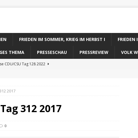
IEN
FRIEDEN IM SOMMER, KRIEG IM HERBST I
FRIEDEN 
DIGES THEMA
PRESSESCHAU
PRESSREVIEW
VOLK W
ose CDU/CSU Tag 128 2022
se SPD Tag 128 2022
ose GRÜNE Tag 128 2022
312 2017
se FDP Tag 128 2022
 Tag 312 2017
se Koalitionsrechner Tag 128 2022
0