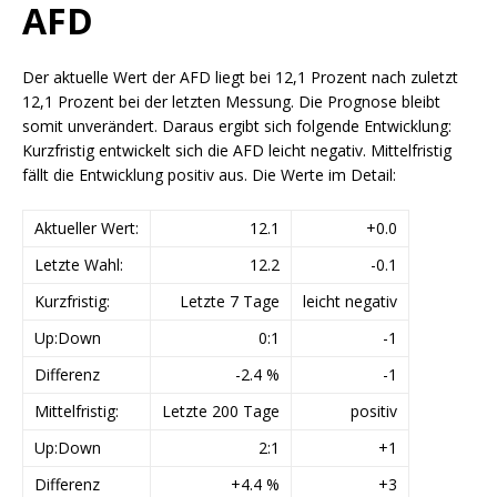
AFD
Der aktuelle Wert der AFD liegt bei 12,1 Prozent nach zuletzt
12,1 Prozent bei der letzten Messung. Die Prognose bleibt
somit unverändert. Daraus ergibt sich folgende Entwicklung:
Kurzfristig entwickelt sich die AFD leicht negativ. Mittelfristig
fällt die Entwicklung positiv aus. Die Werte im Detail:
Aktueller Wert:
12.1
+0.0
Letzte Wahl:
12.2
-0.1
Kurzfristig:
Letzte 7 Tage
leicht negativ
Up:Down
0:1
-1
Differenz
-2.4 %
-1
Mittelfristig:
Letzte 200 Tage
positiv
Up:Down
2:1
+1
Differenz
+4.4 %
+3