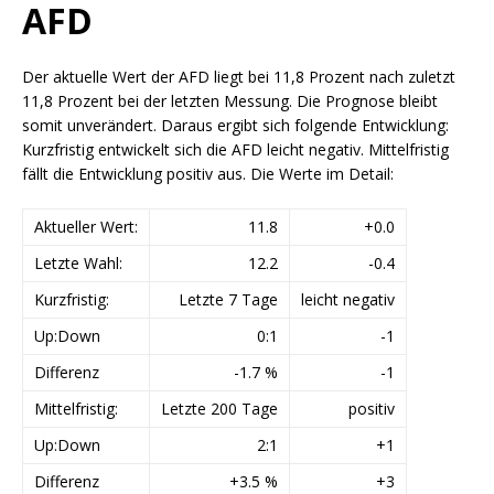
AFD
Der aktuelle Wert der AFD liegt bei 11,8 Prozent nach zuletzt
11,8 Prozent bei der letzten Messung. Die Prognose bleibt
somit unverändert. Daraus ergibt sich folgende Entwicklung:
Kurzfristig entwickelt sich die AFD leicht negativ. Mittelfristig
fällt die Entwicklung positiv aus. Die Werte im Detail:
Aktueller Wert:
11.8
+0.0
Letzte Wahl:
12.2
-0.4
Kurzfristig:
Letzte 7 Tage
leicht negativ
Up:Down
0:1
-1
Differenz
-1.7 %
-1
Mittelfristig:
Letzte 200 Tage
positiv
Up:Down
2:1
+1
Differenz
+3.5 %
+3