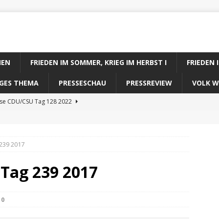
IEN
FRIEDEN IM SOMMER, KRIEG IM HERBST I
FRIEDEN 
DIGES THEMA
PRESSESCHAU
PRESSREVIEW
VOLK W
ose CDU/CSU Tag 128 2022
se SPD Tag 128 2022
ose GRÜNE Tag 128 2022
239 2017
se FDP Tag 128 2022
 Tag 239 2017
se Koalitionsrechner Tag 128 2022
0