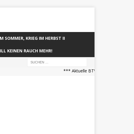
IM SOMMER, KRIEG IM HERBST II
ILL KEINEN RAUCH MEHR!
*** Aktuelle BTW21 Prognose (21.04.2