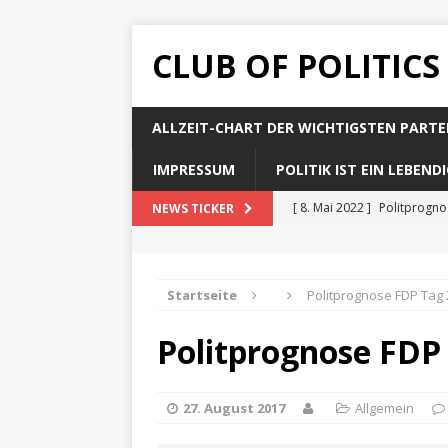
CLUB OF POLITICS
ALLZEIT-CHART DER WICHTIGSTEN PARTE
IMPRESSUM
POLITIK IST EIN LEBEN
[ 8. Mai 2022 ]
Politprogn
NEWS TICKER
[ 8. Mai 2022 ]
Politprogno
[ 8. Mai 2022 ]
Politprogn
Startseite
Politprognose FDP Tag 
[ 8. Mai 2022 ]
Politprogno
Politprognose FDP
[ 8. Mai 2022 ]
Politprogno
27. August 2017
Allgemein