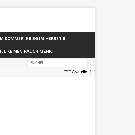
IM SOMMER, KRIEG IM HERBST II
ILL KEINEN RAUCH MEHR!
*** Aktuelle BTW21 Prognose (21.04.2