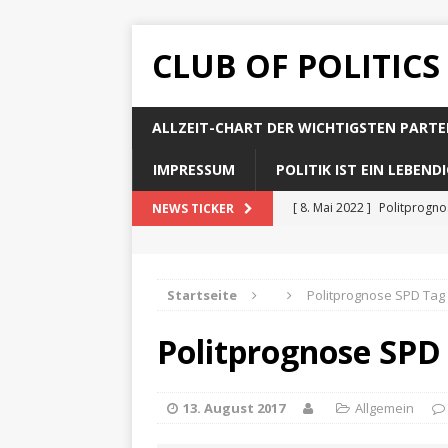
CLUB OF POLITICS
ALLZEIT-CHART DER WICHTIGSTEN PARTE
IMPRESSUM
POLITIK IST EIN LEBEN
[ 8. Mai 2022 ]
Politprogn
NEWS TICKER
[ 8. Mai 2022 ]
Politprogno
[ 8. Mai 2022 ]
Politprogn
Startseite
Politprognose SPD Tag
[ 8. Mai 2022 ]
Politprogno
Politprognose SPD
[ 8. Mai 2022 ]
Politprogno
13. August 2017
Allgemein