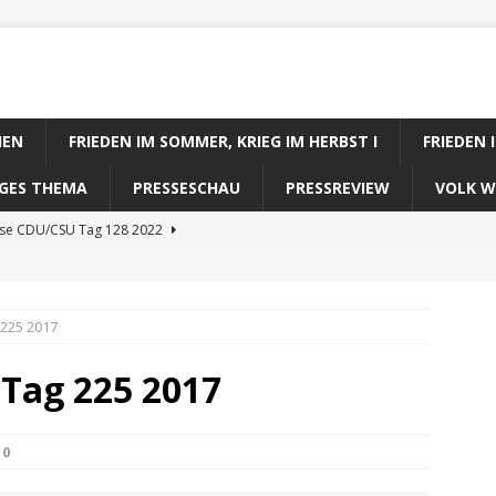
IEN
FRIEDEN IM SOMMER, KRIEG IM HERBST I
FRIEDEN 
DIGES THEMA
PRESSESCHAU
PRESSREVIEW
VOLK W
ose CDU/CSU Tag 128 2022
se SPD Tag 128 2022
ose GRÜNE Tag 128 2022
 225 2017
se FDP Tag 128 2022
 Tag 225 2017
se Koalitionsrechner Tag 128 2022
0