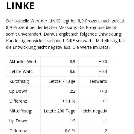
LINKE
Der aktuelle Wert der LINKE liegt bei 8,9 Prozent nach zuletzt
8,9 Prozent bei der letzten Messung. Die Prognose bleibt
somit unverändert. Daraus ergibt sich folgende Entwicklung:
Kurzfristig entwickelt sich die LINKE seitwärts. Mittelfristig fällt
die Entwicklung leicht negativ aus. Die Werte im Detail:
Aktueller Wert:
8.9
+0.0
Letzte Wahl:
8.6
+0.3
Kurzfristig:
Letzte 7 Tage
seitwärts
Up:Down
2:2
+/-0
Differenz
+1.1 %
+1
Mittelfristig:
Letzte 200 Tage
leicht negativ
Up:Down
1:2
-1
Differenz
-0.6 %
-2