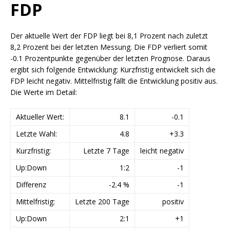
FDP
Der aktuelle Wert der FDP liegt bei 8,1 Prozent nach zuletzt
8,2 Prozent bei der letzten Messung. Die FDP verliert somit
-0.1 Prozentpunkte gegenüber der letzten Prognose. Daraus
ergibt sich folgende Entwicklung: Kurzfristig entwickelt sich die
FDP leicht negativ. Mittelfristig fällt die Entwicklung positiv aus.
Die Werte im Detail:
Aktueller Wert:
8.1
-0.1
Letzte Wahl:
4.8
+3.3
Kurzfristig:
Letzte 7 Tage
leicht negativ
Up:Down
1:2
-1
Differenz
-2.4 %
-1
Mittelfristig:
Letzte 200 Tage
positiv
Up:Down
2:1
+1