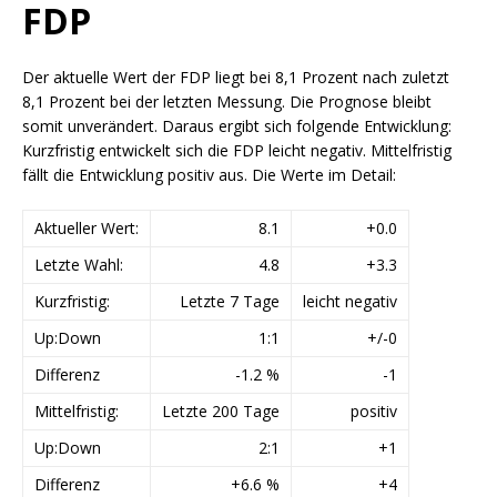
FDP
Der aktuelle Wert der FDP liegt bei 8,1 Prozent nach zuletzt
8,1 Prozent bei der letzten Messung. Die Prognose bleibt
somit unverändert. Daraus ergibt sich folgende Entwicklung:
Kurzfristig entwickelt sich die FDP leicht negativ. Mittelfristig
fällt die Entwicklung positiv aus. Die Werte im Detail:
Aktueller Wert:
8.1
+0.0
Letzte Wahl:
4.8
+3.3
Kurzfristig:
Letzte 7 Tage
leicht negativ
Up:Down
1:1
+/-0
Differenz
-1.2 %
-1
Mittelfristig:
Letzte 200 Tage
positiv
Up:Down
2:1
+1
Differenz
+6.6 %
+4