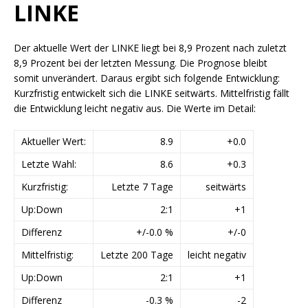
LINKE
Der aktuelle Wert der LINKE liegt bei 8,9 Prozent nach zuletzt
8,9 Prozent bei der letzten Messung. Die Prognose bleibt
somit unverändert. Daraus ergibt sich folgende Entwicklung:
Kurzfristig entwickelt sich die LINKE seitwärts. Mittelfristig fällt
die Entwicklung leicht negativ aus. Die Werte im Detail:
Aktueller Wert:
8.9
+0.0
Letzte Wahl:
8.6
+0.3
Kurzfristig:
Letzte 7 Tage
seitwärts
Up:Down
2:1
+1
Differenz
+/-0.0 %
+/-0
Mittelfristig:
Letzte 200 Tage
leicht negativ
Up:Down
2:1
+1
Differenz
-0.3 %
-2