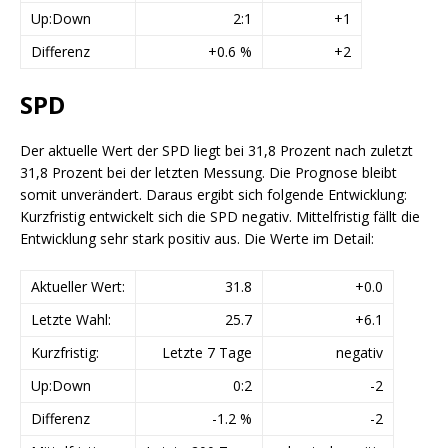
Up:Down
2:1
+1
Differenz
+0.6 %
+2
SPD
Der aktuelle Wert der SPD liegt bei 31,8 Prozent nach zuletzt
31,8 Prozent bei der letzten Messung. Die Prognose bleibt
somit unverändert. Daraus ergibt sich folgende Entwicklung:
Kurzfristig entwickelt sich die SPD negativ. Mittelfristig fällt die
Entwicklung sehr stark positiv aus. Die Werte im Detail:
Aktueller Wert:
31.8
+0.0
Letzte Wahl:
25.7
+6.1
Kurzfristig:
Letzte 7 Tage
negativ
Up:Down
0:2
-2
Differenz
-1.2 %
-2