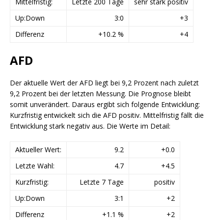
Mittelfristig:
Letzte 200 Tage
sehr stark positiv
Up:Down
3:0
+3
Differenz
+10.2 %
+4
AFD
Der aktuelle Wert der AFD liegt bei 9,2 Prozent nach zuletzt
9,2 Prozent bei der letzten Messung. Die Prognose bleibt
somit unverändert. Daraus ergibt sich folgende Entwicklung:
Kurzfristig entwickelt sich die AFD positiv. Mittelfristig fällt die
Entwicklung stark negativ aus. Die Werte im Detail:
Aktueller Wert:
9.2
+0.0
Letzte Wahl:
4.7
+4.5
Kurzfristig:
Letzte 7 Tage
positiv
Up:Down
3:1
+2
Differenz
+1.1 %
+2