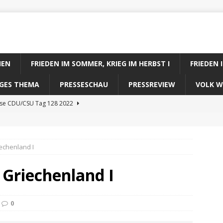
IEN
FRIEDEN IM SOMMER, KRIEG IM HERBST I
FRIEDEN 
DIGES THEMA
PRESSESCHAU
PRESSREVIEW
VOLK W
ose CDU/CSU Tag 128 2022
se SPD Tag 128 2022
ose GRÜNE Tag 128 2022
echenland I
se FDP Tag 128 2022
Griechenland I
se Koalitionsrechner Tag 128 2022
0