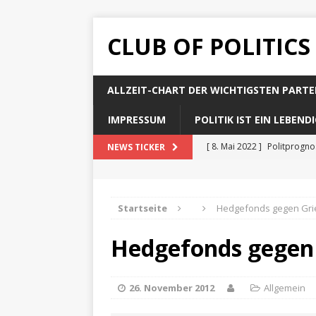
CLUB OF POLITICS
ALLZEIT-CHART DER WICHTIGSTEN PARTE
IMPRESSUM
POLITIK IST EIN LEBEN
[ 8. Mai 2022 ]
Politprogn
NEWS TICKER
[ 8. Mai 2022 ]
Politprogno
[ 8. Mai 2022 ]
Politprogn
Startseite
Hedgefonds gegen Gri
[ 8. Mai 2022 ]
Politprogno
Hedgefonds gegen 
[ 8. Mai 2022 ]
Politprogno
26. November 2012
Allgemein