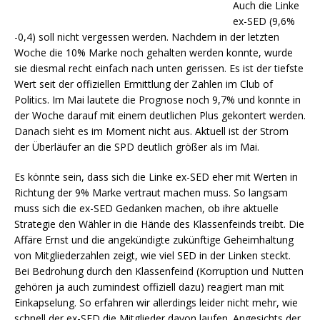
Auch die Linke
ex-SED (9,6%
-0,4) soll nicht vergessen werden. Nachdem in der letzten
Woche die 10% Marke noch gehalten werden konnte, wurde
sie diesmal recht einfach nach unten gerissen. Es ist der tiefste
Wert seit der offiziellen Ermittlung der Zahlen im Club of
Politics. Im Mai lautete die Prognose noch 9,7% und konnte in
der Woche darauf mit einem deutlichen Plus gekontert werden.
Danach sieht es im Moment nicht aus. Aktuell ist der Strom
der Überläufer an die SPD deutlich größer als im Mai.
Es könnte sein, dass sich die Linke ex-SED eher mit Werten in
Richtung der 9% Marke vertraut machen muss. So langsam
muss sich die ex-SED Gedanken machen, ob ihre aktuelle
Strategie den Wähler in die Hände des Klassenfeinds treibt. Die
Affäre Ernst und die angekündigte zukünftige Geheimhaltung
von Mitgliederzahlen zeigt, wie viel SED in der Linken steckt.
Bei Bedrohung durch den Klassenfeind (Korruption und Nutten
gehören ja auch zumindest offiziell dazu) reagiert man mit
Einkapselung. So erfahren wir allerdings leider nicht mehr, wie
schnell der ex-SED die Mitglieder davon laufen. Angesichts der