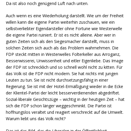
Da ist also noch genügend Luft nach unten.
Auch wenn es eine Wiederholung darstellt. Wie um der Freiheit
willen kann die eigene Partei weiterhin zuschauen, wie ein
selbstverliebter Eigendarsteller ohne Fortune wie Westerwelle
die eigene Partei ruiniert. Er ist es nicht alleine. Aber wer in
guten Zeiten sich als den Siegesmacher darstellt, muss in
solchen Zeiten sich auch als das Problem wahrnehmen. Die
FDP steckt mitten in Westerwelles Folterkeller aus Arroganz,
Besserwisserei, Unwissenheit und eitler Eigenliebe. Das Image
der FDP ist schrecklich und so schnell wohl nicht zu kitten. Für
das Volk ist die FDP nicht modern. Sie hat nichts mit jungen
Leuten zu tun. Sie ist nicht durchsetzungsfähig in einer
Regierung. Sie ist mit der Hotel-Ermäßigung wieder in die Ecke
der Klientel-Partei der leicht besserverdienenden abgedriftet.
Sozial-liberale Gesichtszüge – wichtig in der heutigen Zeit – hat
sich die FDP schon länger weggeschminkt. Die Partei ist
hoffnungslos veraltet und reagiert verschreckt auf die Umwelt.
Warum liebt uns das Volk nicht?
Das ist das Bild, das die Liberalen in der Öffentlichkeit